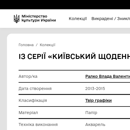
Колекції
Викра
Головна
Колекції
ІЗ СЕРІЇ «КИЇВСЬКИЙ
Автор/ка
Ралко В
Дата створення
2013-201
Класифікація
Твір гра