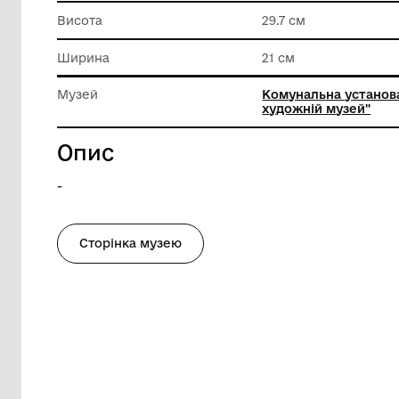
Матеріал
Папір
Техніка виконання
Акварел
Висота
29.7 см
Ширина
21 см
Музей
Комунал
художні
Опис
-