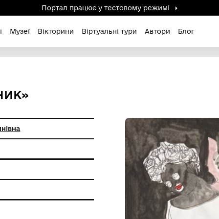
Портал працює у тестов
дені / Зниклі
Музеї
Вікторини
Віртуальні ту
 ЩОДЕННИК»
лада Валентинівна
5
фіки