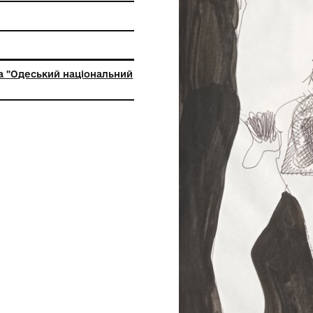
ь
ьна установа "Одеський національний
й музей"