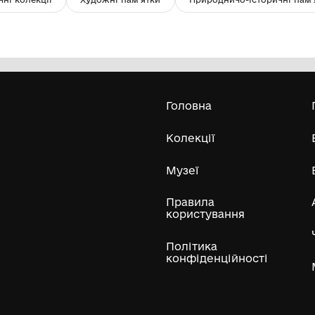
Статуетка "Хлестаков"
П
Бо
Комунальна установа "Одеський
національний художній музей"
1951
19
Усі експонати м
ли
Нумізматичні колекції
Художні пам'ятки