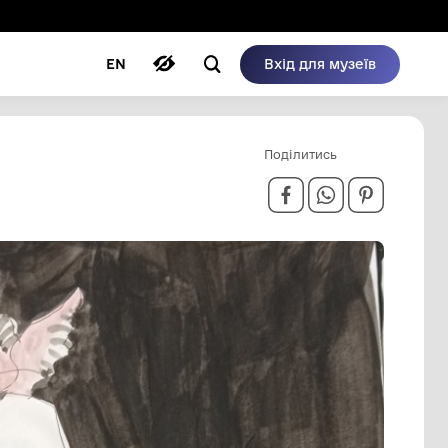
ому режимі
ри
Автори
Блог
EN