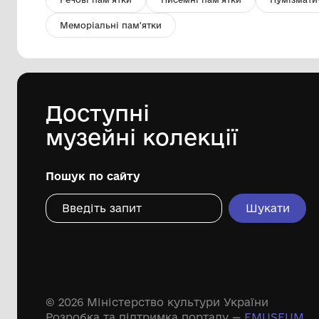
Портретний малюнок. Голова
вчительки
Комунальна установа "Одеський
національний художній музей"
1948
Дивіться ще розді
Речові пам'ятки
Писемні пам'ятки