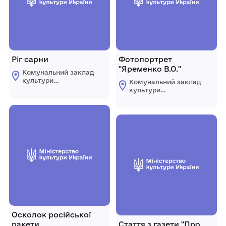
Ріг сарни
Фотопортрет
"Яременко В.О."
Комунальний заклад
культури
Комунальний заклад
"Комплексний музей
культури
історії"
"Комплексний музей
Царичанської
історії"
селищної ради
Царичанської
селищної ради
Осколок російської
ракети
Стаття з газети "Про