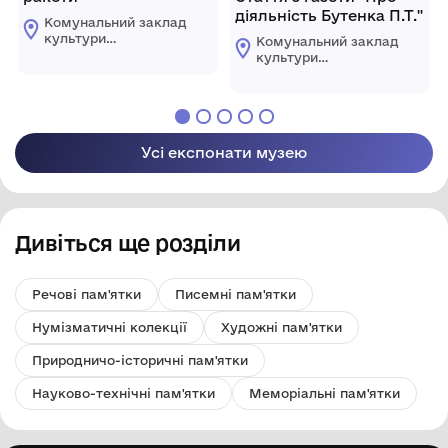
діяльність Бутенка П.Т."
Комунальний заклад
культури
Комунальний заклад
"Комплексний музей
культури
історії"
"Комплексний музей
Царичанської
історії"
селищної ради
Царичанської
селищної ради
Усі експонати музею
Дивіться ще розділи
Речові пам'ятки
Писемні пам'ятки
Нумізматичні колекції
Художні пам'ятки
Природничо-історичні пам'ятки
Науково-технічні пам'ятки
Меморіальні пам'ятки