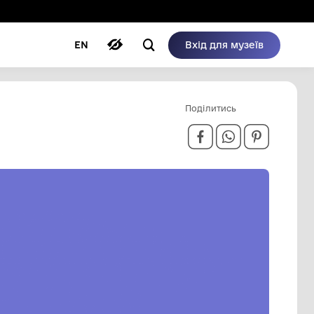
ому режимі
ри
Автори
Блог
EN