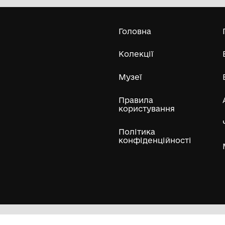
Царичанської селищної ради
Усі експонати м
ли
Нумізматичні колекції
Художні пам'ятки