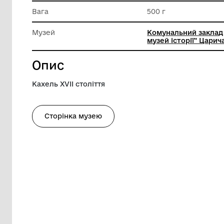
Ширина
19 см
Висота
12 см
Вага
500 г
Музей
Комунал
музей іс
Опис
Кахель ХVІІ століття
Сторінка музею