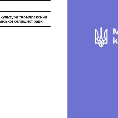
ьний заклад культури "Комплексний
торії" Царичанської селищної ради