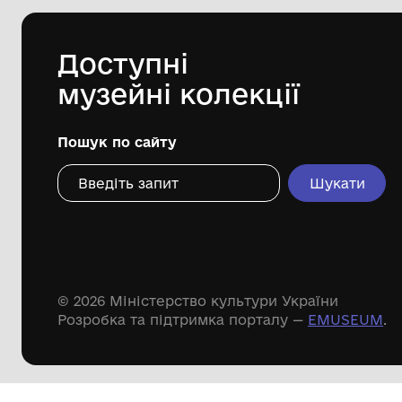
Царичанської селищної ради
Дивіться ще розді
Речові пам'ятки
Писемні пам'ятки
Меморіальні пам'ятки