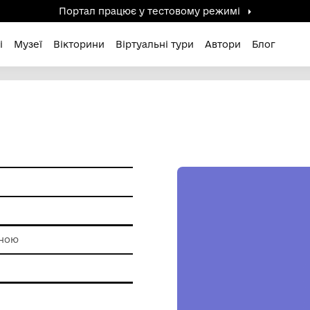
Портал працює у тестов
дені / Зниклі
Музеї
Вікторини
Віртуальні ту
ам'ятки
роботи з глиною