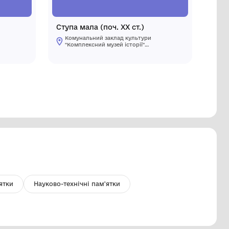
яхи ХІХ століття
Ступа мал
Комунальний заклад культури
Комуналь
"Комплексний музей історії"
"Комплекс