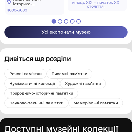
кінець ХІХ – початок ХХ
архітектурний
історико-
століття.
заповідник
архітектурний
4000-3600
"Кам'янець"
заповідник
"Кам'янець"
Усі експонати музею
Дивіться ще розділи
Речові пам'ятки
Писемні пам'ятки
Нумізматичні колекції
Художні пам'ятки
Природничо-історичні пам'ятки
Науково-технічні пам'ятки
Меморіальні пам'ятки
Доступні музейні колекції