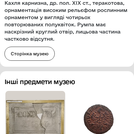
Кахля карнизна, др. пол. ХІХ ст., теракотова,
орнаментація високим рельєфом рослинним
орнаментом у вигляді чотирьох
повторюваних полуквіток. Румпа має
наскрізний круглий отвір, лицьова частина
частково відсутня.
Сторінка музею
Інші предмети музею