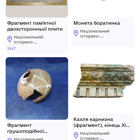
Фрагмент пам'ятної
Монета боратинка
двохсторонньої плити
Національний
історико-
Національний
архітектурний
історико-
заповідник
архітектурний
1847
"Кам'янець"
заповідник
"Кам'янець"
Кахля карнизна
Фрагмент
(фрагмент), кінець ХІХ
грушоподібної
– початок ХХ століття.
Національний
посудини
історико-
Національний