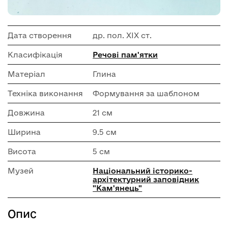
Дата створення
др. пол. ХІХ ст.
Класифікація
Речові пам'ятки
Матеріал
Глина
Техніка виконання
Формування за шаблоном
Довжина
21 см
Ширина
9.5 см
Висота
5 см
Музей
Національний історико-
архітектурний заповідник
"Кам'янець"
Опис