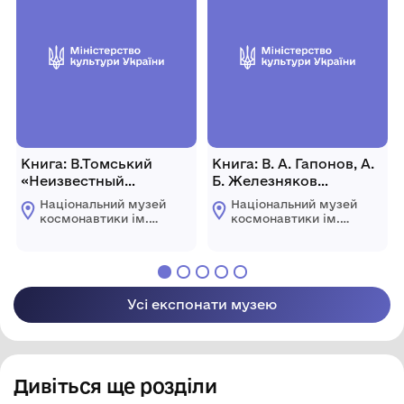
Книга: В.Томський
Книга: В. А. Гапонов, А.
«Неизвестный
Б. Железняков
Королев. Главный
"Станция "Мир": от
Національний музей
Національний музей
конструктор» з серії
триумфа до ..." з
космонавтики ім.
космонавтики ім.
«Авиаконструкторы»
дарчим написом
С.П. Корольова
С.П. Корольова
Житомирської
Житомирської
авторів книги
обласної ради
обласної ради
директору музею О. А.
Копил. 2006 р., Росія, м.
Санкт-Петербург, 160 с.
Усі експонати музею
Дивіться ще розділи