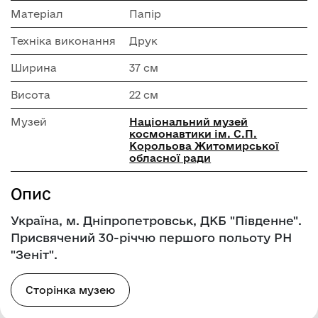
Матеріал
Папір
Техніка виконання
Друк
Ширина
37 см
Висота
22 см
Музей
Національний музей
космонавтики ім. С.П.
Корольова Житомирської
обласної ради
Опис
Україна, м. Дніпропетровськ, ДКБ "Південне".
Присвячений 30-річчю першого польоту РН
"Зеніт".
Сторінка музею