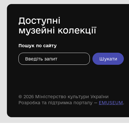
Одеський археологічний музей
Національної академії наук України
Дивіться ще розді
Речові пам'ятки
Писемні пам'ятки
Меморіальні пам'ятки