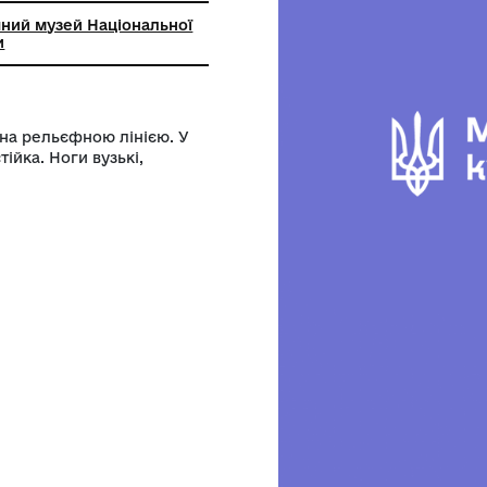
й археологічний музей Національної
 наук України
на прикрашена рельєфною лінією. У
шиї комір-стійка. Ноги вузькі,