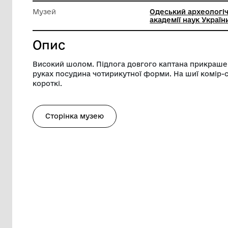
Ширина
52 см
Висота
173 см
Музей
Одеськи
академії
Опис
Високий шолом. Підлога довгого капта
руках посудина чотирикутної форми. На 
короткі.
Сторінка музею