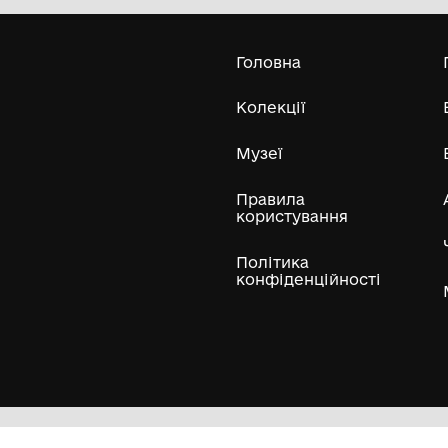
Усі експонати м
ли
Нумізматичні колекції
Художні пам'ятки