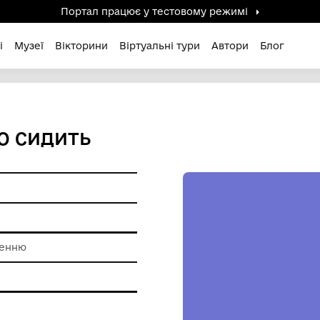
Портал працює у тестов
дені / Зниклі
Музеї
Вікторини
Віртуальні ту
ІЧА, ЩО СИДИТЬ
ам'ятки
к
 обробки каменню