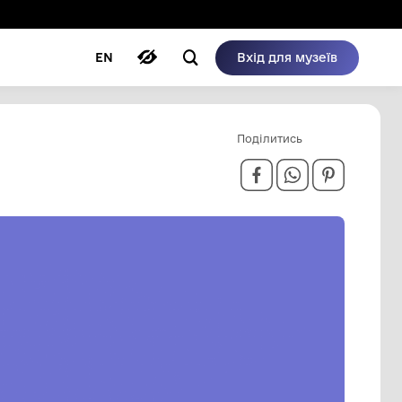
ому режимі
ри
Автори
Блог
EN