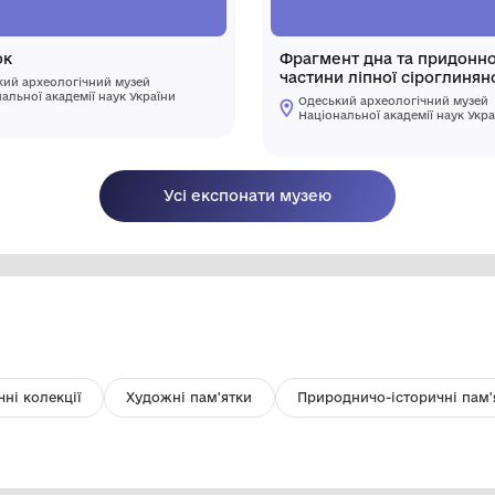
Молоток
Ф
ча
Одеський археологічний музей
по
Національної академії наук України