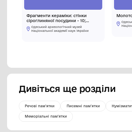
Фрагменти кераміки: стінки
сіроглиняної посудини - 10;
жовтоглиняної посудини - 6