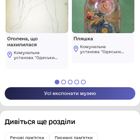
Оголена, що
Пляшка
нахилилася
Комунальна
установа "Одеський
Комунальна
національний
установа "Одеський
художній музей"
національний
художній музей"
Усі експонати музею
Дивіться ще розділи
Речові пам'ятки
Писемні пам'ятки