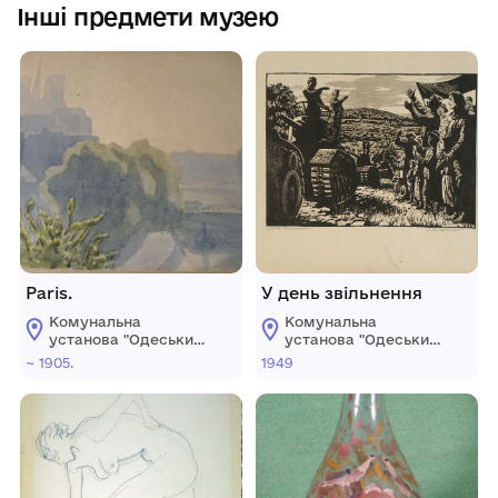
Інші предмети музею
Paris.
У день звільнення
Комунальна
Комунальна
установа "Одеський
установа "Одеський
національний
національний
~ 1905.
1949
художній музей"
художній музей"