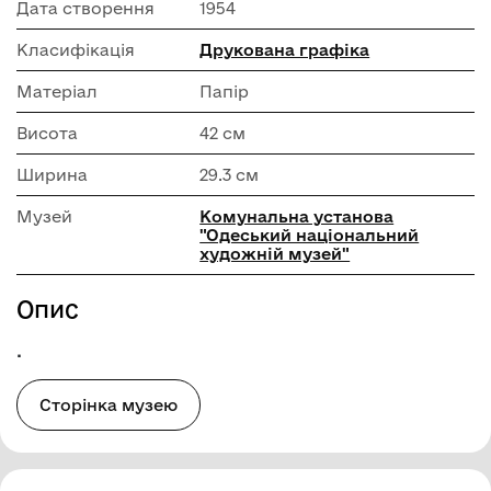
Дата створення
1954
Класифікація
Друкована графіка
Матеріал
Папір
Висота
42 см
Ширина
29.3 см
Музей
Комунальна установа
"Одеський національний
художній музей"
Опис
.
Сторінка музею