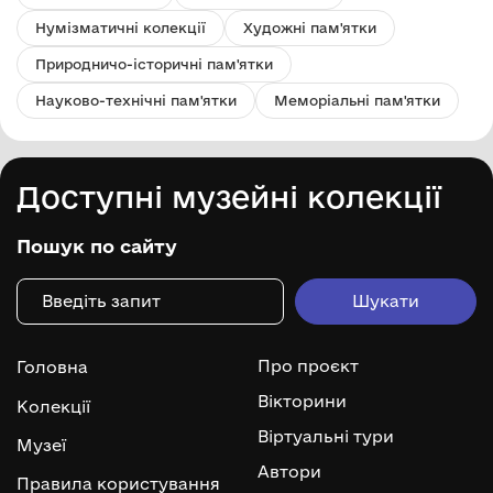
Нумізматичні колекції
Художні пам'ятки
Природничо-історичні пам'ятки
Науково-технічні пам'ятки
Меморіальні пам'ятки
Доступні музейні колекції
Пошук по сайту
Про проєкт
Головна
Вікторини
Колекції
Віртуальні тури
Музеї
Автори
Правила користування