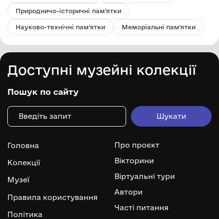
Природничо-історичні пам'ятки
Науково-технічні пам'ятки
Меморіальні пам'ятки
Доступні музейні колекції
Пошук по сайту
Про проєкт
Головна
Вікторини
Колекції
Віртуальні тури
Музеї
Автори
Правила користування
Часті питання
Політика