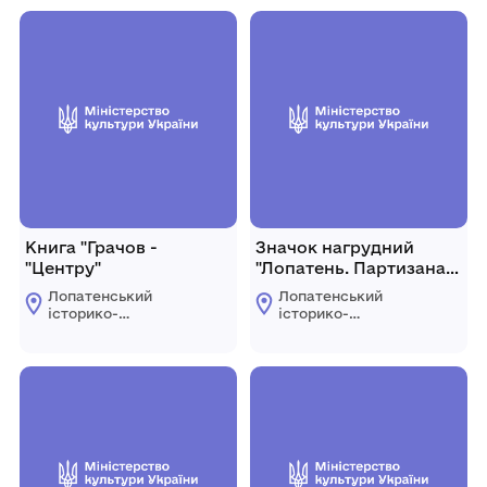
Книга "Грачов -
Значок нагрудний
"Центру"
"Лопатень. Партизанам
Волині. 1941-1945"
Лопатенський
Лопатенський
історико-
історико-
природничий
природничий
музейний комплекс
музейний комплекс