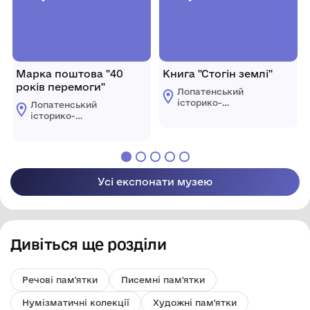
Марка поштова "40
Книга "Стогін землі"
років перемоги"
Лопатенський
історико-
Лопатенський
природничий
історико-
музейний комплекс
природничий
музейний комплекс
Усі експонати музею
Дивіться ще розділи
Речові пам'ятки
Писемні пам'ятки
Нумізматичні колекції
Художні пам'ятки