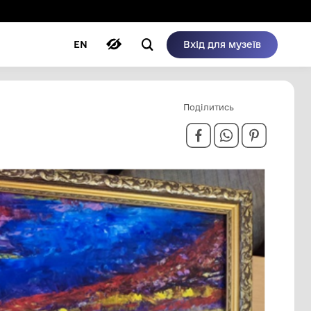
ому режимі
ри
Автори
Блог
EN