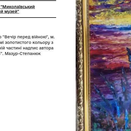
ьний заклад "Миколаївський
й краєзнавчий музей"
 вечір" або "Вечір перед війною", м.
астиковій рамі золотистого кольору з
тна, в верхній частині надпис автора
ною. Вечір 23". Мазур-Степанюк
тон. 2023р.