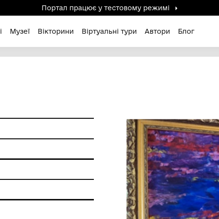
Портал працює у тестов
дені / Зниклі
Музеї
Вікторини
Віртуальні ту