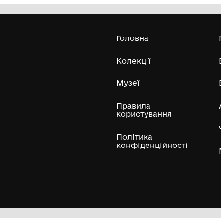
обласний краєзнавчий музей"
2014-2016рр.
20
Усі експонати м
ли
Нумізматичні колекції
Художні пам'ятки