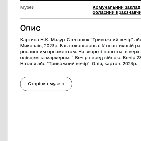
Довжина
70 см
Ширина
50 см
Музей
Комунал
обласни
Опис
Картина Н.К. Мазур-Степанюк "Тривожний
Миколаїв, 2023р. Багатокольорова. У пл
рослинним орнаментом. На звороті поло
олівцем та маркером: " Вечір перед вій
Наталя або "Тривожний вечір". Олія, кар
Сторінка музею