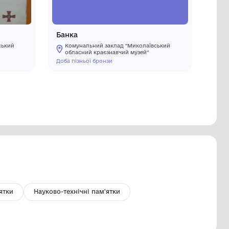
уклет-перевертень
Банка
Комунальний заклад "Миколаївський
Комуналь