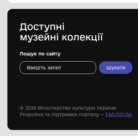
обласний краєзнавчий музей"
1960-ті рр.
Дивіться ще розді
Речові пам'ятки
Писемні пам'ятки
Меморіальні пам'ятки