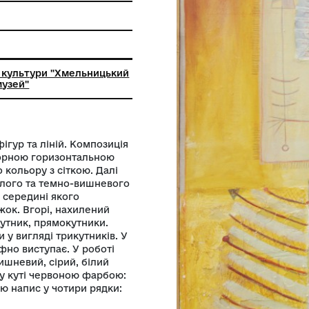
ьний заклад культури "Хмельницький
й художній музей"
метричних фігур та ліній. Композиція
изу червоно-чорною горизонтальною
то-зеленого кольору з сіткою. Далі
одять лінії білого та темно-вишневого