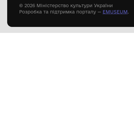
Речові пам'ятки
Писемні пам'ятки
Меморіальні пам'ятки
Доступні
музейні колекції
Пошук по сайту