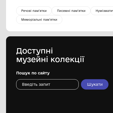
Картина "Тринітарський костел"
Комунальний заклад культури
"Хмельницький обласний художній
музей"
2012
Дивіться ще розді