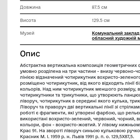
Матеріал
Полотно
Техніка виконання
Олія
Довжина
87.5 см
Висота
129.5 см
Музей
Комунал
обласни
Опис
Абстрактна вертикальна композиція гео
умовно розділена на три частини - вн
лінією відзначений чотирикутник вохрис
розміщено чотирикутник, від якого відх