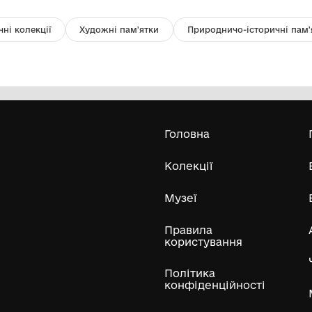
Картина "Солотрук"
К
Комунальний заклад культури
"Хмельницький обласний художній
музей"
2007
20
Усі експонати м
ли