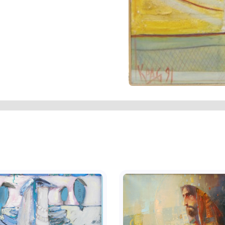
о розміру, в середині якого
рюють ланцюжок. Вгорі, нахилений
 кулька, трикутник, прямокутники.
ї зі стрілками у вигляді трикутників. У
ю, що рельєфно виступає. У роботі
, чорний, вишневий, сірий, білий
вому нижньому куті червоною фарбою:
ьковою ручкою напис у чотири рядки:
129,5Х87,5.