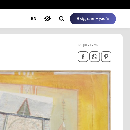
ому режимі
ри
Автори
Блог
EN