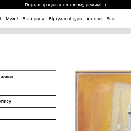
Портал працює у тестов
дені / Зниклі
Музеї
Вікторини
Віртуальні ту
 Михайло Іванович
анкового живопису