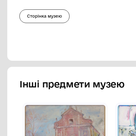
кольорів. Над ним чотирикутник меншог
чотирикутники та трикутники, що утво
ліворуч, чотирикутник в середині якого
Ліворуч та праворуч дві вертикальні ліні
роботі є фрагменти, які утворені фарбо
використані вохристо-зелений, червоний
кольори, фон - вохристо-жовтий. У лі
Крас 91. На звороті ліворуч синьою кул
Красник М. І. 1959 р. н. Львів 1991 р. п. о. 
Сторінка музею