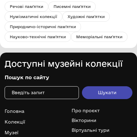
Речові пам'ятки
Писемні пам'ятки
Нумізматичні колекції
Художні пам'ятки
Природничо-історичні пам'ятки
Науково-технічні пам'ятки
Меморіальні пам'ятки
Доступні музейні колекції
Пошук по сайту
Про проєкт
Головна
Вікторини
Колекції
Віртуальні тури
Музеї