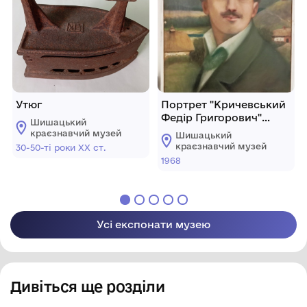
Утюг
Портрет "Кричевський
Федір Григорович"
Шишацький
Суханова В.Г.
краєзнавчий музей
Шишацький
краєзнавчий музей
30-50-ті роки ХХ ст.
1968
Усі експонати музею
Дивіться ще розділи