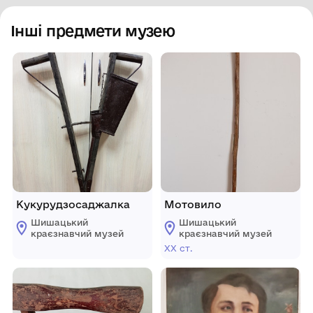
Інші предмети музею
Кукурудзосаджалка
Мотовило
Шишацький
Шишацький
краєзнавчий музей
краєзнавчий музей
ХХ ст.