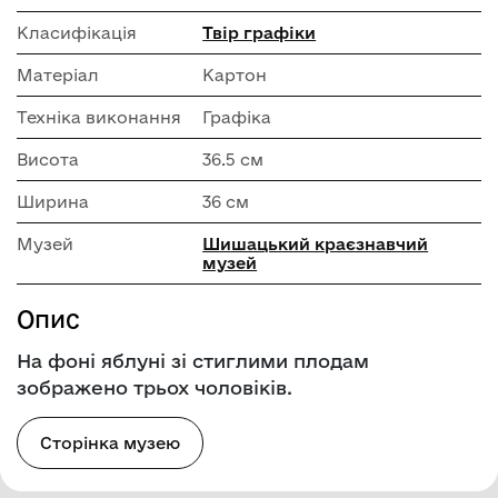
Класифікація
Твір графіки
Матеріал
Картон
Техніка виконання
Графіка
Висота
36.5 см
Ширина
36 см
Музей
Шишацький краєзнавчий
музей
Опис
На фоні яблуні зі стиглими плодам
зображено трьох чоловіків.
Сторінка музею