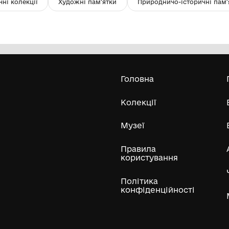
Картина "Партизанський
Ка
Хаджибей"
Комунальний заклад культури
"Хмельницький обласний художній
20
музей"
1977
Усі експонати м
ли