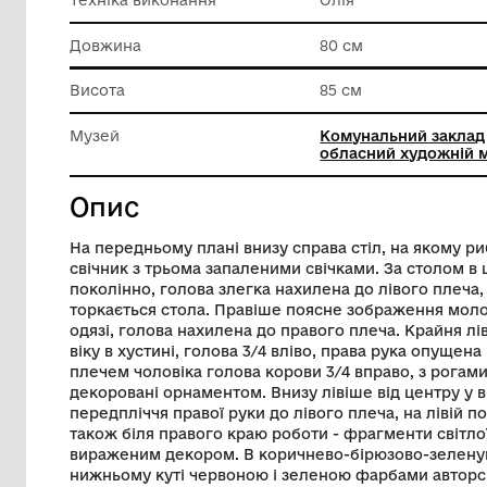
Класифікація
Твір ст
Матеріал
Полотно
Техніка виконання
Олія
Довжина
80 см
Висота
85 см
Музей
Комунал
обласни
Опис
На передньому плані внизу справа стіл,
свічник з трьома запаленими свічками. 
поколінно, голова злегка нахилена до лі