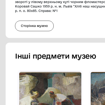
торкається стола. Правіше поясне зоб
одязі, голова нахилена до правого плеч
віку в хустині, голова 3/4 вліво, права 
плечем чоловіка голова корови 3/4 вправ
декоровані орнаментом. Внизу лівіше від
передпліччя правої руки до лівого плеча,
також біля правого краю роботи - фрагм
вираженим декором. В коричнево-бірюзо
нижньому куті червоною і зеленою фарб
звороті у лівому верхньому куті чорни
Коровай Сашко 1959 р. н. м. Львів "Хліб
р. п. о. 80х85. Справа: №1
Сторінка музею