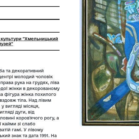
анкового живопису
ьний заклад культури "Хмельницький
й художній музей"
 на якому риба та декоративний
За столом в центрі молодий чоловік
вого плеча, права рука на грудях, ліва