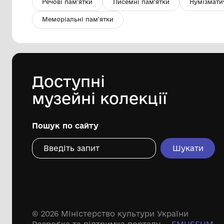
Картина "Посвята М.Бойчуку"
Комунальний заклад культури
"Хмельницький обласний художній
музей"
1988
Дивіться ще розді