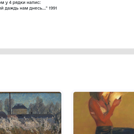
раження молодої жінки в декорованому
а. Крайня ліва фігура жінка похилого
рука опущена вздовж тіла. Над лівим
о, з рогами у вигляді місяця,
 центру у вигляді дуги, від
 на лівій половині коров'ячого рогу, а
енти світлої кайми зі слабо
во-зеленуватій гамі. У лівому
ами авторський знак та дата 1991. На
м фломастером у 4 рядки напис:
 наш насущний даждь нам днесь..." 1991