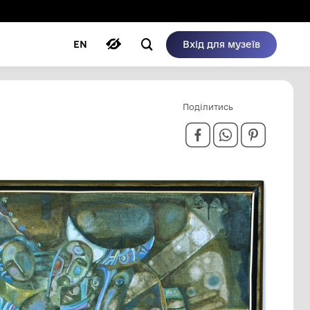
ому режимі
ри
Автори
Блог
EN
.." ЛІВА