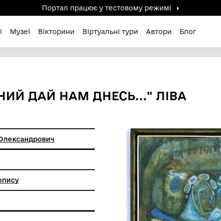
Портал працює у тестов
дені / Зниклі
Музеї
Вікторини
Віртуальні ту
НАСУЩНИЙ ДАЙ НАМ ДНЕСЬ.
 Олександр Олександрович