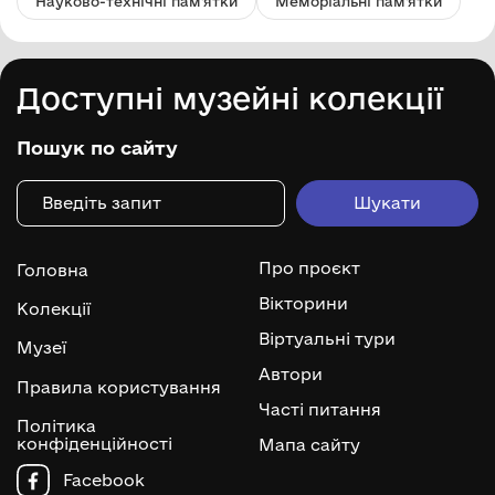
Науково-технічні пам'ятки
Меморіальні пам'ятки
Доступні музейні колекції
Пошук по сайту
Про проєкт
Головна
Вікторини
Колекції
Віртуальні тури
Музеї
Автори
Правила користування
Часті питання
Політика
конфіденційності
Мапа сайту
Facebook