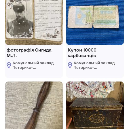
фотографія Сигида
Купон 10000
М.Л.
карбованців
Комунальний заклад
Комунальний заклад
"Історико-
"Історико-
краєзнавчий музей
краєзнавчий музей
Ширяївської
Ширяївської
селищної ради"
селищної ради"
Березівського
Березівського
району Одеської
району Одеської
області
області