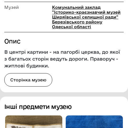
Музей
Комунальний заклад
"Історико-краєзнавчий музей
Ширяївської селищної ради"
Березівського району
Одеської області
Опис
В центрі картини - на пагорбі церква, до якої
з багатьох сторін ведуть дороги. Праворуч -
житлові будинки.
Сторінка музею
Інші предмети музею