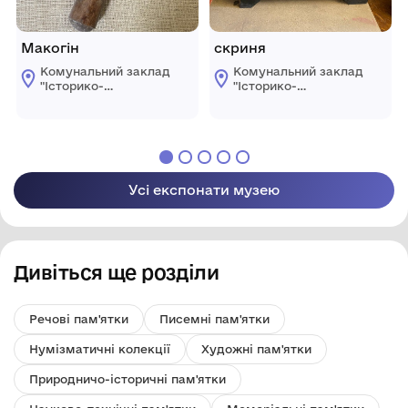
Макогін
скриня
Комунальний заклад
Комунальний заклад
"Історико-
"Історико-
краєзнавчий музей
краєзнавчий музей
Ширяївської
Ширяївської
селищної ради"
селищної ради"
Березівського
Березівського
району Одеської
району Одеської
області
області
Усі експонати музею
Дивіться ще розділи
Речові пам'ятки
Писемні пам'ятки
Нумізматичні колекції
Художні пам'ятки
Природничо-історичні пам'ятки