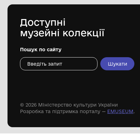
Дивіться ще розді
Речові пам'ятки
Писемні пам'ятки
Меморіальні пам'ятки