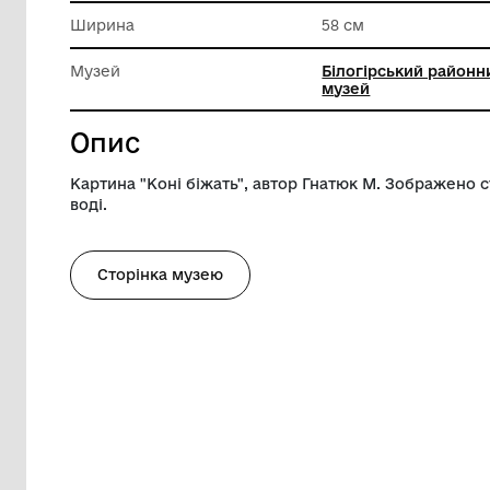
Техніка виконання
Олія
Довжина
106 см
Ширина
58 см
Музей
Білогірс
музей
Опис
Картина "Коні біжать", автор Гнатюк М. 
воді.
Сторінка музею