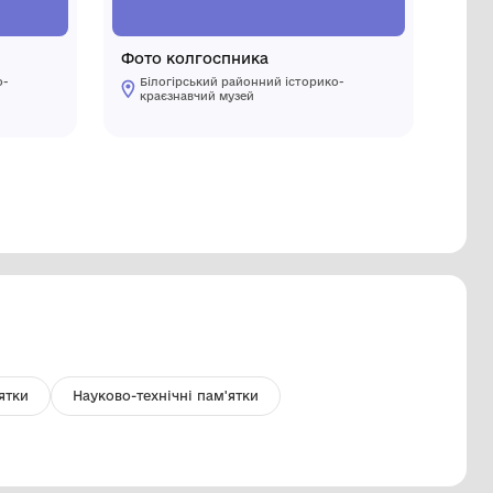
лечик
Фото кол
Білогірський районний історико-
Білогірс
краєзнавчий музей
краєзнав