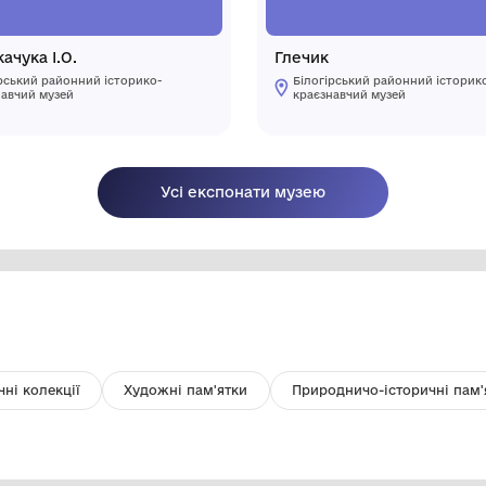
Фото Ткачука І.О.
Г
Білогірський районний історико-
краєзнавчий музей