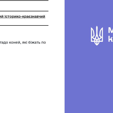
ький районний історико-краєзнавчий
Зображено стадо коней, які біжать по