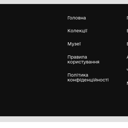
Усі експонати м
ли
Нумізматичні колекції
Художні пам'ятки