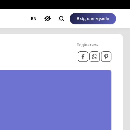
ому режимі
ри
Автори
Блог
EN