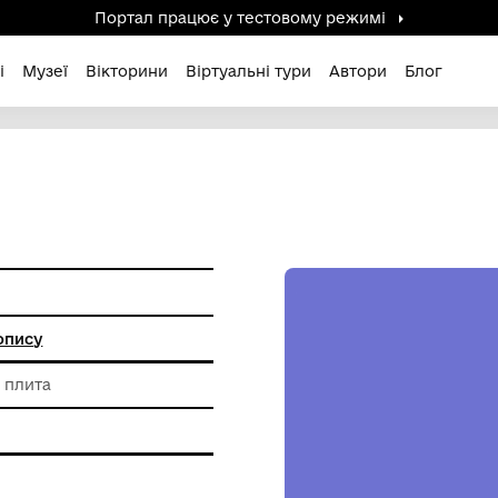
Портал працює у тестов
дені / Зниклі
Музеї
Вікторини
Віртуальні ту
Ь"
анкового живопису
-волокниста плита