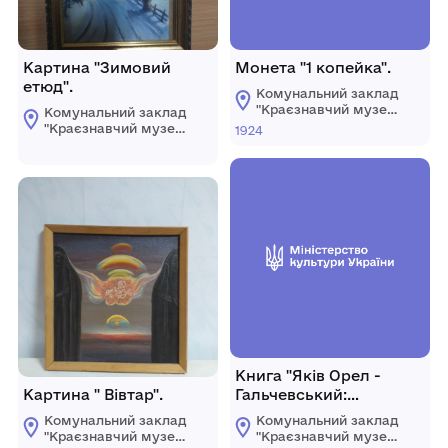
Картина "Зимовий
Монета "1 копейка".
етюд".
Комунальний заклад
"Краєзнавчий музей
Комунальний заклад
ім. У.Кармалюка"
"Краєзнавчий музей
1924
Літинської селищної
ім. У.Кармалюка"
ради
Літинської селищної
ради
Книга "Яків Орел -
Картина " Вівтар".
Гальчевський:
Боротьба та філософія
Комунальний заклад
Комунальний заклад
боротьби".
"Краєзнавчий музей
"Краєзнавчий музей