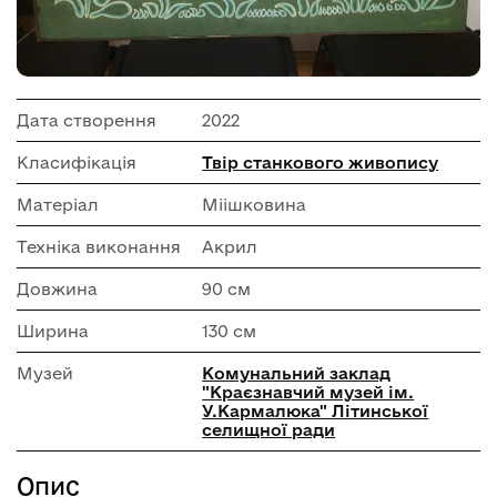
Дата створення
2022
Класифікація
Твір станкового живопису
Матеріал
Міішковина
Техніка виконання
Акрил
Довжина
90 см
Ширина
130 см
Музей
Комунальний заклад
"Краєзнавчий музей ім.
У.Кармалюка" Літинської
селищної ради
Опис