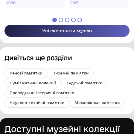
ім. У.Кармалюка"
ім. У.Кармалюка"
1990
2017
Літинської селищної
Літинської селищної
ради
ради
Усі експонати музею
Дивіться ще розділи
Речові пам'ятки
Писемні пам'ятки
Нумізматичні колекції
Художні пам'ятки
Природничо-історичні пам'ятки
Науково-технічні пам'ятки
Меморіальні пам'ятки
Доступні музейні колекції