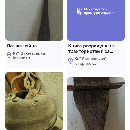
Ложка чайна
Книга розрахунків з
трактористами за
КУ" Вахнівський
1952р.
історико-
КУ" Вахнівський
краєзнавчий музей
історико-
Турбівської
краєзнавчий музей
селищної ради"
Турбівської
селищної ради"