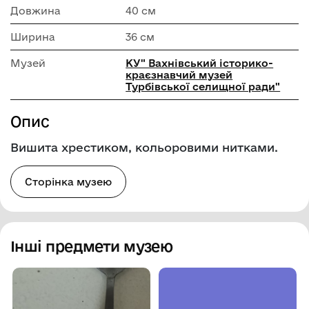
Довжина
40 см
Ширина
36 см
Музей
КУ" Вахнівський історико-
краєзнавчий музей
Турбівської селищної ради"
Опис
Вишита хрестиком, кольоровими нитками.
Сторінка музею
Інші предмети музею