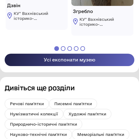
Дзвін
Згребло
КУ" Вахнівський
історико-
КУ" Вахнівський
краєзнавчий музей
історико-
Турбівської
краєзнавчий музей
селищної ради"
Турбівської
селищної ради"
Усі експонати музею
Дивіться ще розділи
Речові пам'ятки
Писемні пам'ятки
Нумізматичні колекції
Художні пам'ятки
Природничо-історичні пам'ятки
Науково-технічні пам'ятки
Меморіальні пам'ятки