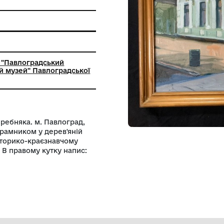
 пам'ятки
с
ьний заклад "Павлоградський
-краєзнавчий музей" Павлоградської
ради
юбителя А. Сребняка. м. Павлоград,
олотні з підрамником у дерев'яній