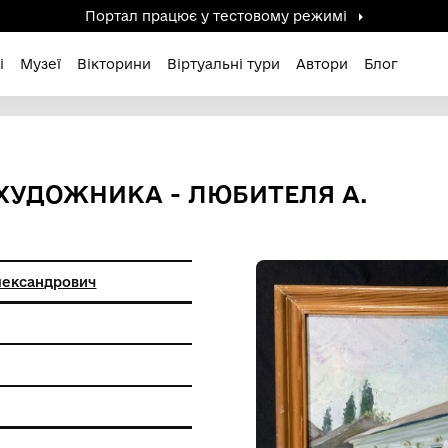
Портал працює у тестов
дені / Зниклі
Музеї
Вікторини
Віртуальні ту
УЗЕЙ" ХУДОЖНИКА - ЛЮБИ
 Анатолій Олександрович