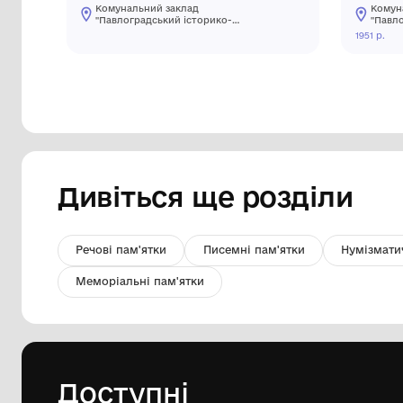
Блузка. Належала Ганні Павлівні
Світличній, павлоградській
поетесі
Комунальний заклад
"Павлоградський історико-
краєзнавчий музей" Павлоградської
міської ради