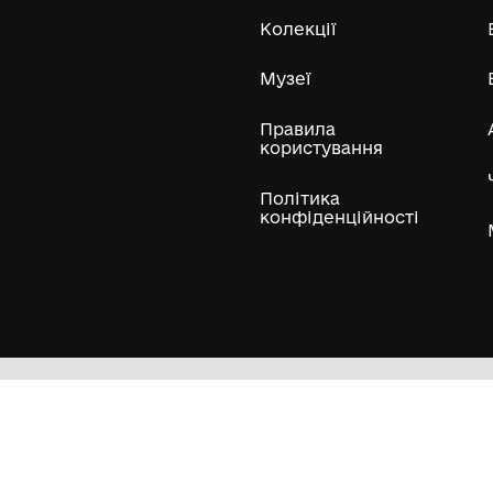
Усі експонати м
ли
Нумізматичні колекції
Художні пам'ятки
Гол