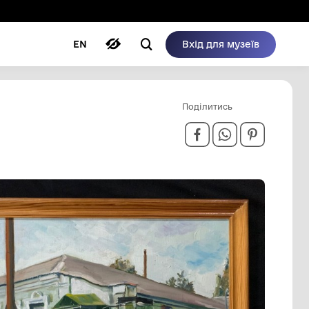
ому режимі
ри
Автори
Блог
EN
ТЕЛЯ А.