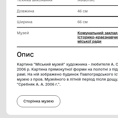
Класифікація
Художні
Матеріал
Полотно
Техніка виконання
Живопи
Довжина
46 см
Ширина
66 см
Музей
Комунал
історико
міської 
Опис
Картина "Міський музей" художника - л
2006 р. Картина прямокутної форми на п