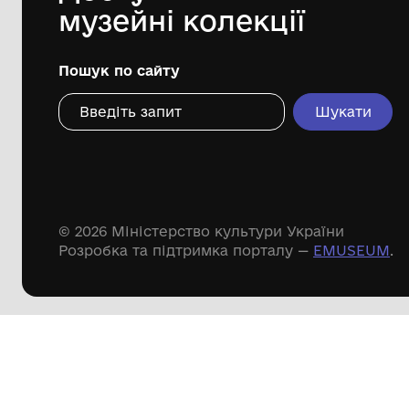
Дивіться ще розді
Речові пам'ятки
Писемні пам'ятки
Меморіальні пам'ятки
Доступні