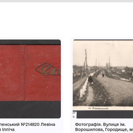
радського історико-краєзнавчому
 після дощу. В правому кутку напис:
зею