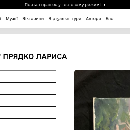
Портал працює у тестов
дені / Зниклі
Музеї
Вікторини
Віртуальні ту
АТОКА" ПРЯДКО ЛАРИСА
 пам'ятки