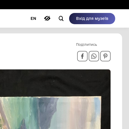
ому режимі
ри
Автори
Блог
EN