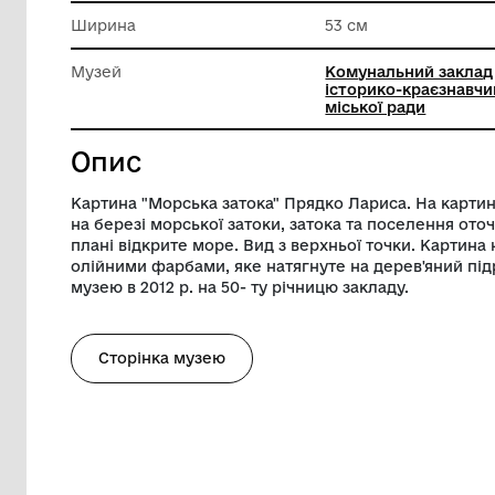
Техніка виконання
Живопи
Довжина
45 см
Ширина
53 см
Музей
Комунал
історико
міської 
Опис
Картина "Морська затока" Прядко Лари
на березі морської затоки, затока та п
плані відкрите море. Вид з верхньої то
олійними фарбами, яке натягнуте на де
музею в 2012 р. на 50- ту річницю заклад