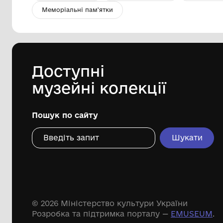
Сорочка жіноча
Комунальний заклад
"Павлоградський історико-
краєзнавчий музей" Павлоградської
ХХ ст.
міської ради
Дивіться ще розді
Речові пам'ятки
Писемні пам'ятки