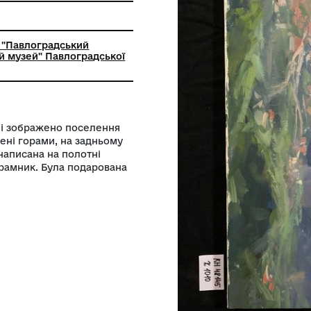
с
ьний заклад "Павлоградський
-краєзнавчий музей" Павлоградської
ради
са. На картині зображено поселення
оселення оточені горами, на задньому
чки. Картина написана на полотні
рев'яний підрамник. Була подарована
у.