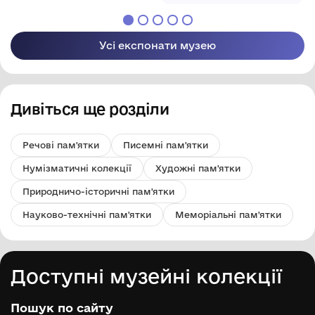
краєзнавчий музей
член НСХУ (м. Одеса).
Олександрівської
свідчать. – Кіровоград:
Олександрівської
Акварель, папір. 2016 р.,
селищної ради
селищної ради
Центрально-
с. Бірки.
Кропивницького
Кропивницького
Українське
району
Усі експонати музею
району
видавництво. – 2011. –
Кіровоградської
Кіровоградської
280 с. З автографом
області
області
автора.
Дивіться ще розділи
Речові пам'ятки
Писемні пам'ятки
Нумізматичні колекції
Художні пам'ятки
Природничо-історичні пам'ятки
Науково-технічні пам'ятки
Меморіальні пам'ятки
Доступні музейні колекції
Пошук по сайту