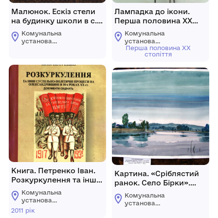
Малюнок. Ескіз стели
Лампадка до ікони.
на будинку школи в с.
Перша половина XX
Бірках.
століття, с. Бірки.
Комунальна
Комунальна
установа
установа
Перша половина XX
"Олександрівський
"Олександрівський
століття
краєзнавчий музей
краєзнавчий музей
Олександрівської
Олександрівської
селищної ради
селищної ради
Кропивницького
Кропивницького
району
району
Кіровоградської
Кіровоградської
області
області
Книга. Петренко Іван.
Картина. «Сріблястий
Розкуркулення та інші
ранок. Село Бірки».
суспільно-політичні
Автор Кравченко
Комунальна
Комунальна
процеси на
установа
Анатолій, заслужений
установа
Олександрівщині в 30-х
"Олександрівський
художник України,
2011 рік
"Олександрівський
краєзнавчий музей
роках ХХ ст. Документи