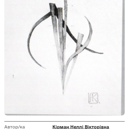
Автор/ка
Кірман Неллі Вікторівна