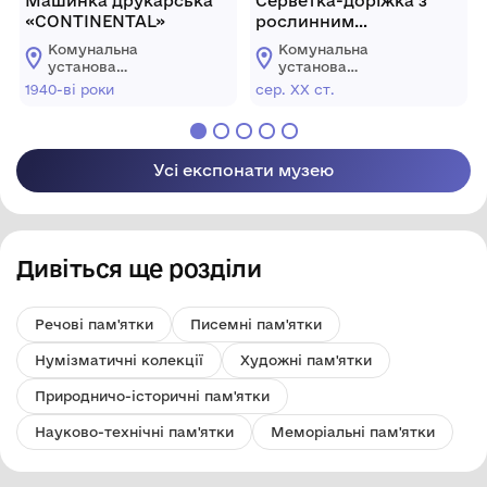
Машинка друкарська
Серветка-доріжка з
«CONTINENTAL»
рослинним
орнаментом
Комунальна
Комунальна
установа
установа
"Ізмаїльський
"Ізмаїльський
1940-ві роки
сер. XX ст.
історико-
історико-
краєзнавчий музей
краєзнавчий музей
Придунав'я"
Придунав'я"
Усі експонати музею
Дивіться ще розділи
Речові пам'ятки
Писемні пам'ятки
Нумізматичні колекції
Художні пам'ятки
Природничо-історичні пам'ятки
Науково-технічні пам'ятки
Меморіальні пам'ятки