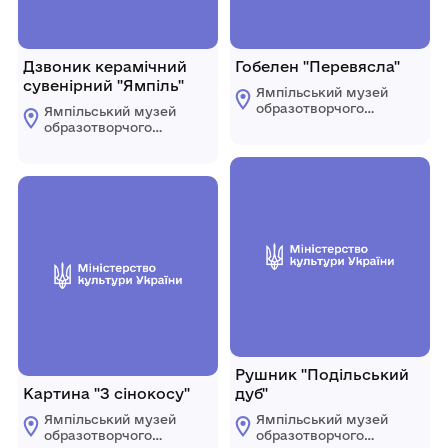
Дзвоник керамічний
Гобелен "Перевясла"
сувенірний "Ямпіль"
Ямпільський музей
образотворчого
Ямпільський музей
мистецтва
образотворчого
мистецтва
Рушник "Подільський
Картина "З сінокосу"
дуб"
Ямпільський музей
Ямпільський музей
образотворчого
образотворчого