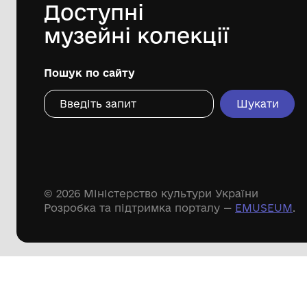
Дивіться ще розді
Речові пам'ятки
Писемні пам'ятки
Меморіальні пам'ятки