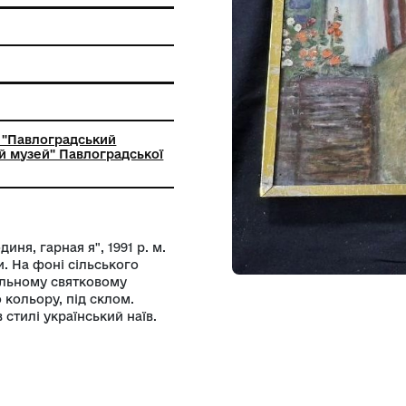
 пам'ятки
с
ьний заклад "Павлоградський
-краєзнавчий музей" Павлоградської
ради