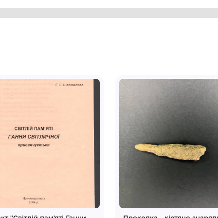
рная господиня, гарная я", 1991 р. м.
окутної форми. На фоні сільського
жінка в національному святковому
рамі жовтого кольору, під склом.
ада, пише в стилі український наїв.
зею