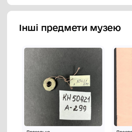
Картина Рибальченко Олени Павлівни "Га
Херсон, в стилі український наїв, прям
пейзажу, на подвір'ї, біля хати стоїть 
вбрані, обпершись об тин. У металевій 
Рибальченко О. П. уродженка м. Павлогр
Сторінка музею
Інші предмети му