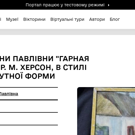
Портал працює у тестов
дені / Зниклі
Музеї
Вікторини
Віртуальні ту
О ОЛЕНИ ПАВЛІВНИ "ГАРН
 1991 Р. М. ХЕРСОН, В СТИ
ПРЯМОКУТНОЇ ФОРМИ
енко Олена Павлівна