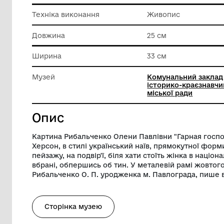
Класифікація
Художні
Матеріал
Фанера
Техніка виконання
Живопи
Довжина
25 см
Ширина
33 см
Музей
Комунал
історико
міської 
Опис