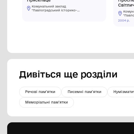
Прясельце
Комунальний заклад
"Павлоградський історико-
краєзнавчий музей" Павлоградської
міської ради