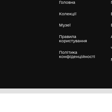
Усі експонати м
ли
Нумізматичні колекції
Художні пам'ятки