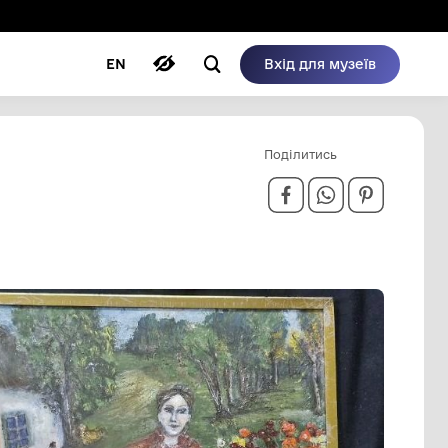
ому режимі
ри
Автори
Блог
EN
АЯ
ЛІ