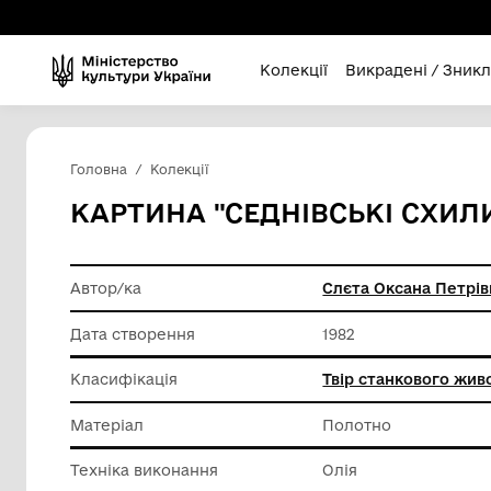
Колекції
Викра
Головна
Колекції
КАРТИНА "СЕДНІВСЬК
Автор/ка
Слєта О
Дата створення
1982
Класифікація
Твір ст