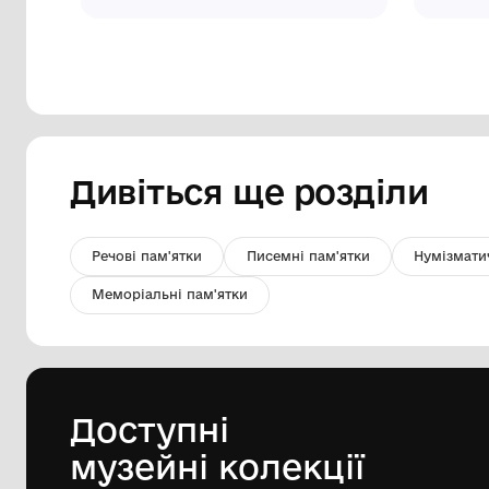
Естамп "Давно, давно ти чекаєш
мене". Із серії “Пушкініана”
Комунальний заклад культури
"Хмельницький обласний художній
музей"
1984