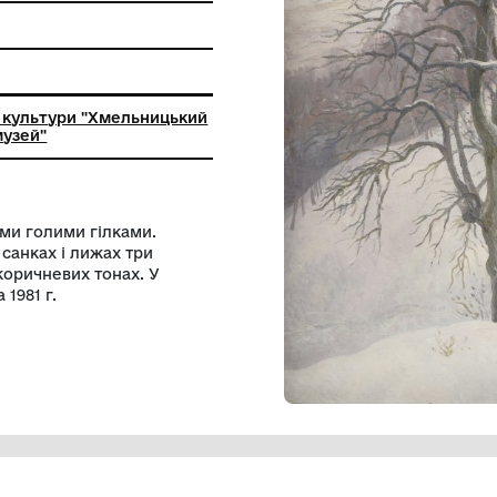
ьний заклад культури "Хмельницький
й художній музей"
рево з темними голими гілками.
ускаються на санках і лижах три
 В білих та коричневих тонах. У
ксана Слета 1981 г.