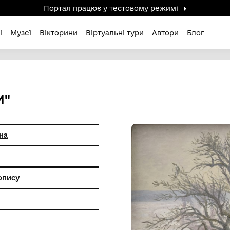
Портал працює у тестов
дені / Зниклі
Музеї
Вікторини
Віртуальні ту
І СХИЛИ"
ксана Петрівна
анкового живопису