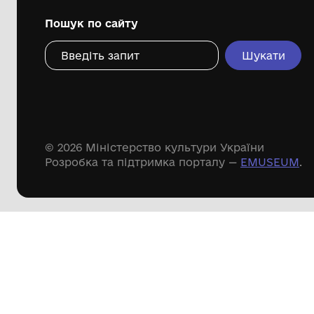
Дивіться ще розді
Речові пам'ятки
Писемні пам'ятки
Меморіальні пам'ятки
Доступні
музейні колекції