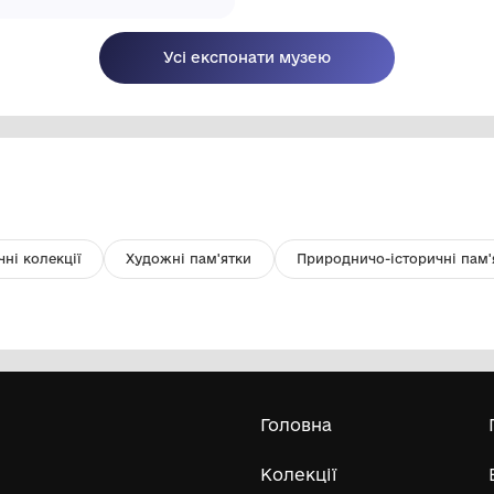
Картина "Вавилон". Із серії
Е
"Ремінісценції. Блудний син"
Комунальний заклад культури
"Хмельницький обласний художній
198
музей"
2013
Усі експонати м