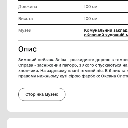
Матеріал
Полотно
Техніка виконання
Олія
Довжина
100 см
Висота
100 см
Музей
Комунал
обласни
Опис
Зимовий пейзаж. Зліва - розкидисте де
Справа - засніжений пагорб, з якого сп
хлопчики. На задньому плані темний ліс.
правому нижньому куті сірою фарбою: О