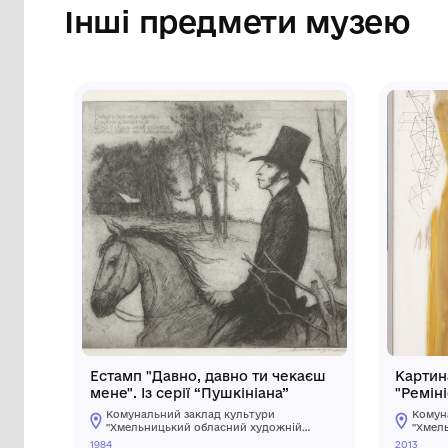
Сторінка музею
Інші предмети му