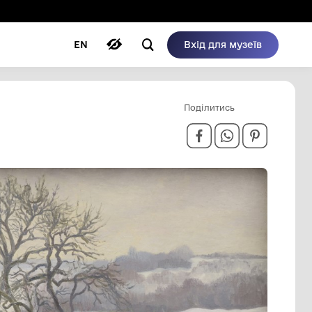
ому режимі
ри
Автори
Блог
EN