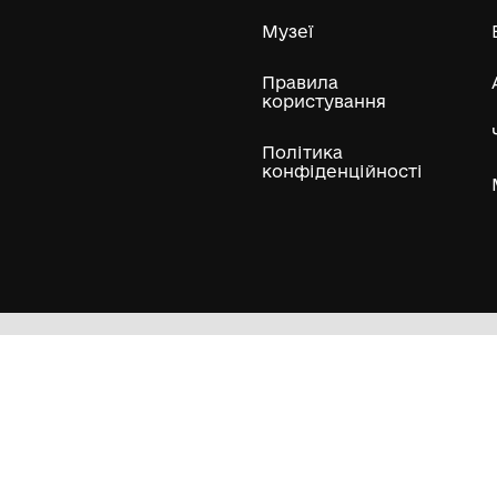
ли
Нумізматичні колекції
Художні пам'ятки
Гол
Кол