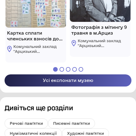
Фотографія з мітингу 9
Картка сплати
травня в м.Арциз
членських взносів до
Комунальний заклад
профсоюзу на ім'я
''Арцизький
Комунальний заклад
Ташева Г.С.
історико-
''Арцизький
краєзнавчий музей''
історико-
Арцизької міської
краєзнавчий музей''
ради
Арцизької міської
ради
Усі експонати музею
Дивіться ще розділи
Речові пам'ятки
Писемні пам'ятки
Нумізматичні колекції
Художні пам'ятки