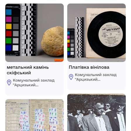
метальний камінь
Платівка вінілова
скіфський
Комунальний заклад
''Арцизький
Комунальний заклад
історико-
''Арцизький
краєзнавчий музей''
історико-
Арцизької міської
краєзнавчий музей''
ради
Арцизької міської
ради