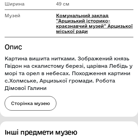
Ширина
49 см
Музей
Комунальний заклад
''Арцизький історико-
краєзнавчий музей'' Арцизької
міської ради
Опис
Картина вишита нитками. Зображений князь
Гвідон на скалистому березі, царівна Лебідь у
морі та орел в небесах. Походження картини
с.Холмське, Арцизької громади. Робота
Дімової Галини
Сторінка музею
Інші предмети музею