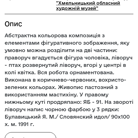
"Хмельницький обласний
художній музей"
Опис
Абстрактна кольорова композиція з
елементами фігуративного зображення, яку
умовно можна розділити на дві частини:
праворуч вгадується фігура чоловіка, ліворуч
- птах розвернутий ліворуч, вгорі у центрі в
колі квітка. Вся робота орнаментована.
Виконана в коричнево-червоних, вохристо-
зелених кольорах. Живопис пастозний з
використанням мастихіну. У правому
нижньому куті продряпано: ЯБ - 91. На звороті
ліворуч напис чорною фарбою у 3 рядки:
Булавицький Я. М./ Словянский идол/ 90х100
х. м. 1991 г.