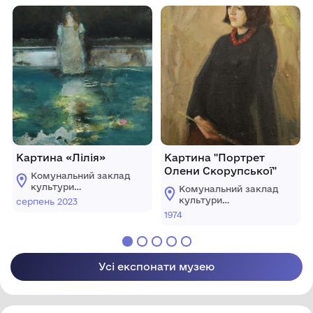
музей"
музей"
Картина «Лілія»
Картина "Портрет
Олени Скорупської"
Комунальний заклад
культури
Комунальний заклад
"Хмельницький
культури
серпень 2023
обласний художній
"Хмельницький
1974
музей"
обласний художній
музей"
Усі експонати музею