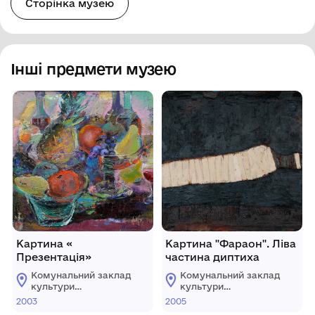
Сторінка музею
Інші предмети музею
Картина «
Картина "Фараон". Ліва
Презентація»
частина диптиха
Комунальний заклад
Комунальний заклад
культури
культури
"Хмельницький
"Хмельницький
2003
2005
обласний художній
обласний художній