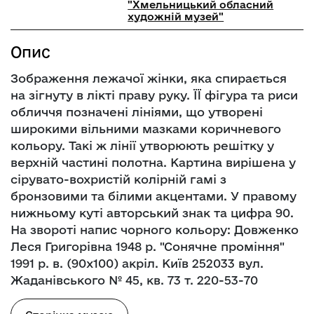
"Хмельницький обласний
художній музей"
Опис
Зображення лежачої жінки, яка спирається
на зігнуту в лікті праву руку. ЇЇ фігура та риси
обличчя позначені лініями, що утворені
широкими вільними мазками коричневого
кольору. Такі ж лінії утворюють решітку у
верхній частині полотна. Картина вирішена у
сірувато-вохристій колірній гамі з
бронзовими та білими акцентами. У правому
нижньому куті авторський знак та цифра 90.
На звороті напис чорного кольору: Довженко
Леся Григорівна 1948 р. "Сонячне проміння"
1991 р. в. (90х100) акріл. Київ 252033 вул.
Жаданівського № 45, кв. 73 т. 220-53-70