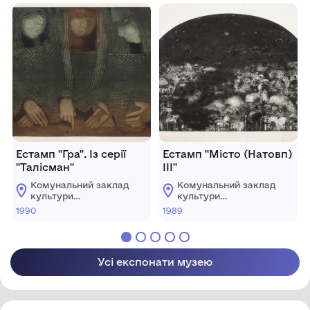
музей"
музей"
Естамп "Гра". Із серії
Естамп "Місто (Натовп)
"Талісман"
ІІІ"
Комунальний заклад
Комунальний заклад
культури
культури
"Хмельницький
"Хмельницький
1990
1989
обласний художній
обласний художній
музей"
музей"
Усі експонати музею