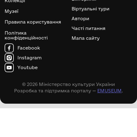
Колекції
Віртуальні тури
Музеї
Автори
Правила користування
Часті питання
Політика
конфіденційності
Мапа сайту
Facebook
Instagram
Youtube
© 2026 Міністерство культури України
Розробка та підтримка порталу —
EMUSEUM
.