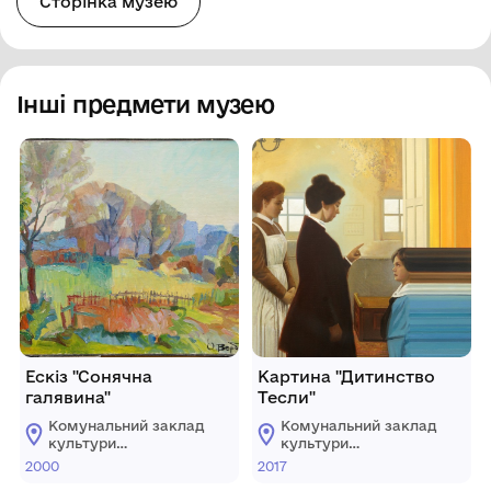
Сторінка музею
Інші предмети музею
Ескіз "Сонячна
Картина "Дитинство
галявина"
Тесли"
Комунальний заклад
Комунальний заклад
культури
культури
"Хмельницький
"Хмельницький
2000
2017
обласний художній
обласний художній