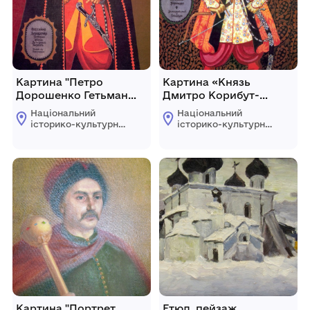
Картина "Петро
Картина «Князь
Дорошенко Гетьман
Дмитро Корибут-
України"
Вишнивецький
Національний
Національний
староста Черкаський
історико-культурний
історико-культурний
Канівський»
заповідник
заповідник
"Чигирин"
"Чигирин"
Картина "Портрет
Етюд, пейзаж