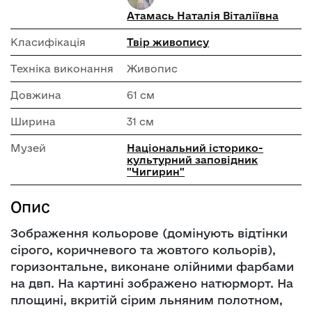
Атамась Наталія Віталіївна
Класифікація
Твір живопису
Техніка виконання
Живопис
Довжина
61 см
Ширина
31 см
Музей
Національний історико-
культурний заповідник
"Чигирин"
Опис
Зображення кольорове (домінують відтінки
сірого, коричневого та жовтого кольорів),
горизонтальне, виконане олійними фарбами
на двп. На картині зображено натюрморт. На
площині, вкритій сірим льняним полотном,