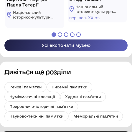
Павла Тетері"
Національний
історико-культурний
Національний
заповідник
історико-культурний
пер. пол. ХХ ст.
"Чигирин"
заповідник
"Чигирин"
Усі експонати музею
Дивіться ще розділи
Речові пам'ятки
Писемні пам'ятки
Нумізматичні колекції
Художні пам'ятки
Природничо-історичні пам'ятки
Науково-технічні пам'ятки
Меморіальні пам'ятки