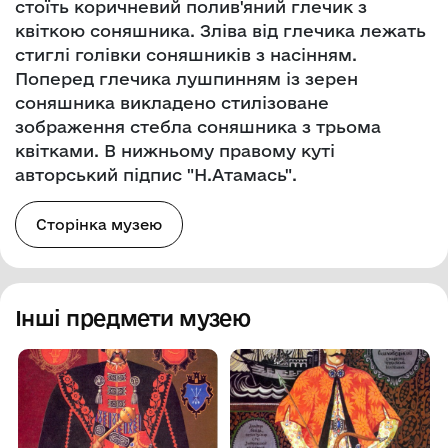
стоїть коричневий полив'яний глечик з
квіткою соняшника. Зліва від глечика лежать
стиглі голівки соняшників з насінням.
Поперед глечика лушпинням із зерен
соняшника викладено стилізоване
зображення стебла соняшника з трьома
квітками. В нижньому правому куті
авторський підпис "Н.Атамась".
Сторінка музею
Інші предмети музею