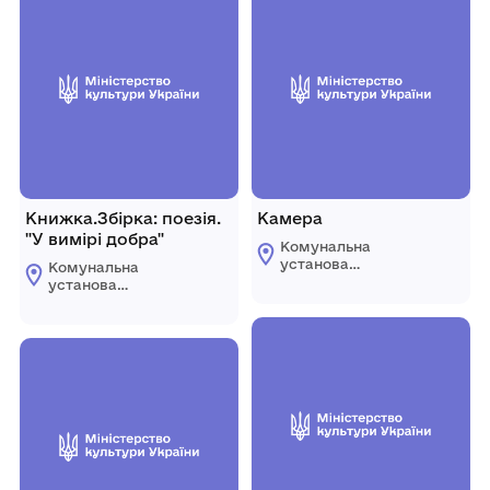
Книжка.Збірка: поезія.
Камера
"У вимірі добра"
Комунальна
установа
Комунальна
«Городоцький
установа
історико-
«Городоцький
краєзнавчий музей»
історико-
Городоцької міської
краєзнавчий музей»
ради Львівської
Городоцької міської
області
ради Львівської
області