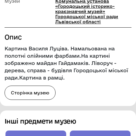
Музей
Комунальна установа
«Городоцький історико-
краєзнавчий музей»
Городоцької міської ради
Львівської області
Опис
Картина Василя Луціва. Намальована на
полотні олійними фарбами.На картині
зображено майдан Гайдамаків. Ліворуч -
дерева, справа - будівля Городоцької міської
ради.Картина в рамці.
Сторінка музею
Інші предмети музею