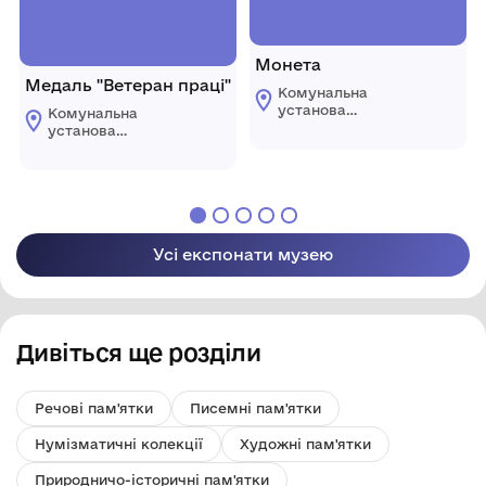
Монета
Медаль "Ветеран праці"
Комунальна
установа
Комунальна
«Городоцький
установа
історико-
«Городоцький
краєзнавчий музей»
історико-
Городоцької міської
краєзнавчий музей»
ради Львівської
Городоцької міської
області
ради Львівської
області
Усі експонати музею
Дивіться ще розділи
Речові пам'ятки
Писемні пам'ятки
Нумізматичні колекції
Художні пам'ятки
Природничо-історичні пам'ятки