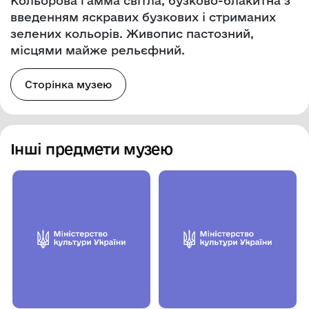
Кольорова гамма світла, бузково-блакитна з
введенням яскравих бузкових і стриманих
зелених кольорів. Живопис пастозний,
місцями майже рельєфний.
Сторінка музею
Інші предмети музею