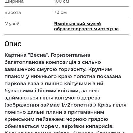
Ширина
100 см
Висота
70 см
Музей
Ямпільський музей
образотворчого мистецтва
Опис
Картина "Весна". Горизонтальна
багатопланова композиція з сильно
завишеною смугою горизонту. Крупним
планом у нижнього краю полотна показана
паркова ваза з пишно квітучими в нй
бузковими і білими квітами, за нею
здіймаються гілля квітучого дерева
(зображення займає 1//2полотна.) Крізь гілля
помітно дальні плани з притаманним
кримським пейзажем: чорною грядою
обмивається морем, верхівки кипарисів.