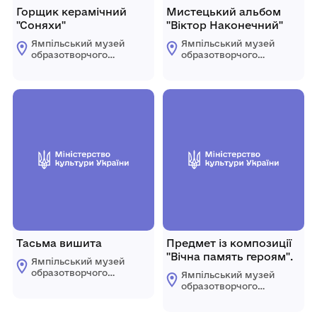
Горщик керамічний
Мистецький альбом
"Соняхи"
"Віктор Наконечний"
Ямпільський музей
Ямпільський музей
образотворчого
образотворчого
мистецтва
мистецтва
Тасьма вишита
Предмет із композиції
"Вічна память героям".
Ямпільський музей
образотворчого
Ямпільський музей
мистецтва
образотворчого
мистецтва