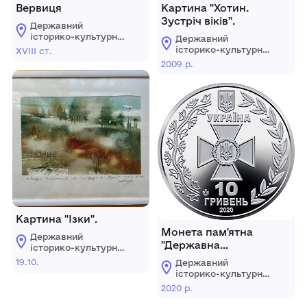
Вервиця
Картина "Хотин.
Зустріч віків".
Державний
історико-культурний
Державний
заповідник м. Дубно
історико-культурний
XVІІІ ст.
заповідник м. Дубно
2009 р.
Картина "Ізки".
Монета пам'ятна
Державний
"Державна
історико-культурний
прикордонна служба
заповідник м. Дубно
19.10.
Державний
України" номіналом 10
історико-культурний
гивень.
заповідник м. Дубно
2020 р.