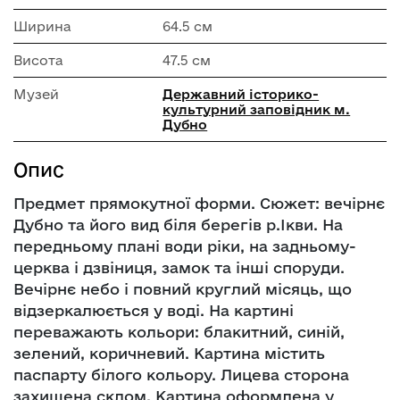
Ширина
64.5 см
Висота
47.5 см
Музей
Державний історико-
культурний заповідник м.
Дубно
Опис
Предмет прямокутної форми. Сюжет: вечірнє
Дубно та його вид біля берегів р.Ікви. На
передньому плані води ріки, на задньому-
церква і дзвіниця, замок та інші споруди.
Вечірнє небо і повний круглий місяць, що
відзеркалюється у воді. На картині
переважають кольори: блакитний, синій,
зелений, коричневий. Картина містить
паспарту білого кольору. Лицева сторона
захищена склом. Картина оформлена у