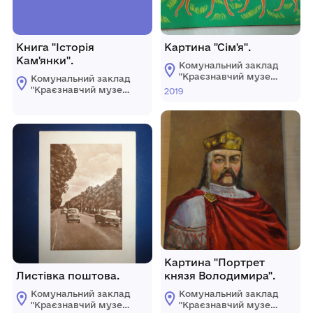
Книга "Історія
Картина "Сім'я".
Кам'янки".
Комунальний заклад
"Краєзнавчий музей
Комунальний заклад
ім. У.Кармалюка"
"Краєзнавчий музей
2019
Літинської селищної
ім. У.Кармалюка"
ради
Літинської селищної
ради
Картина "Портрет
Листівка поштова.
князя Володимира".
Комунальний заклад
Комунальний заклад
"Краєзнавчий музей
"Краєзнавчий музей