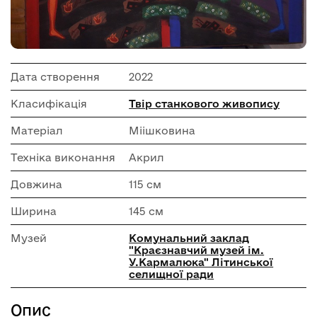
Дата створення
2022
Класифікація
Твір станкового живопису
Матеріал
Міішковина
Техніка виконання
Акрил
Довжина
115 см
Ширина
145 см
Музей
Комунальний заклад
"Краєзнавчий музей ім.
У.Кармалюка" Літинської
селищної ради
Опис