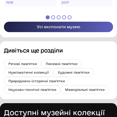
ім. У.Кармалюка"
ім. У.Кармалюка"
1958
2007
Літинської селищної
Літинської селищної
ради
ради
Усі експонати музею
Дивіться ще розділи
Речові пам'ятки
Писемні пам'ятки
Нумізматичні колекції
Художні пам'ятки
Природничо-історичні пам'ятки
Науково-технічні пам'ятки
Меморіальні пам'ятки
Доступні музейні колекції