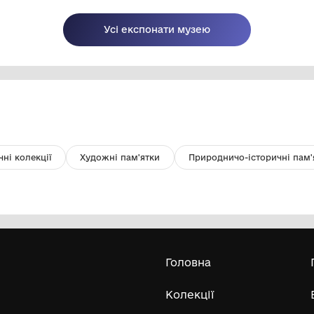
Картина “Олександрівка”
Я
Комунальний заклад "Краєзнавчий
музей Долинської міської ради"
90-ті роки ХІХ ст.
По
Усі експонати м