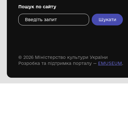
Дивіться ще розді
Речові пам'ятки
Писемні пам'ятки
Меморіальні пам'ятки
Доступні
музейні колекції