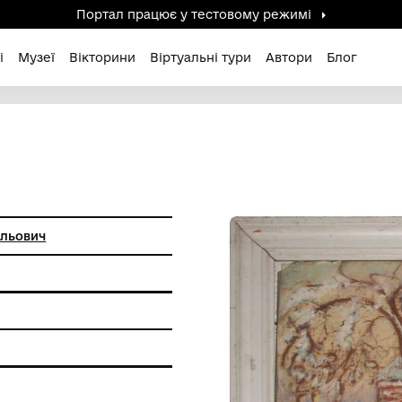
Портал працює у тестов
дені / Зниклі
Музеї
Вікторини
Віртуальні ту
НІВЦІ"
 Андрій Васильович
ХХІ ст.
вопису