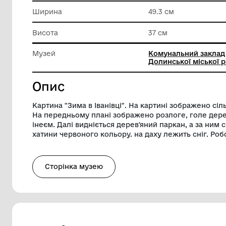
Матеріал
Папір
Техніка виконання
Пастель
Ширина
49.3 см
Висота
37 см
Музей
Комунал
Долинськ
Опис
Картина "Зима в Іванівці". На картині 
На передньому плані зображено розлог
інеєм. Далі видніється дерев'яний паркан
хатини червоного кольору. на даху лежит