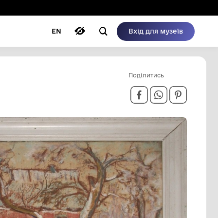
ому режимі
ри
Автори
Блог
EN