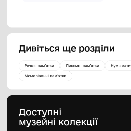
Фотографія. Сіденко Володимир
Семенович.
Комунальний заклад "Краєзнавчий
музей Долинської міської ради"
80-ті ХХ ст.