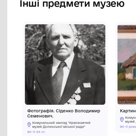
Сторінка музею
Інші предмети му