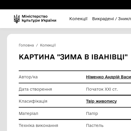
Колекції
Викра
Головна
Колекції
КАРТИНА "ЗИМА В ІВА
Автор/ка
Німенко
Дата створення
Початок 
Класифікація
Твір жи