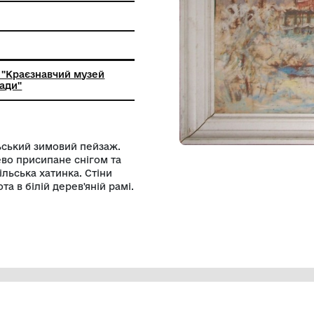
ьний заклад "Краєзнавчий музей
ої міської ради"
зображено сільський зимовий пейзаж.
е, голе дерево присипане снігом та
, а за ним сільська хатинка. Стіни
ь сніг. Робота в білій дерев'яній рамі.