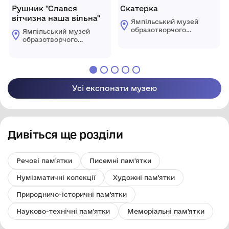
Рушник "Слався
Скатерка
вітчизна наша вільна"
Ямпільський музей
образотворчого
Ямпільський музей
мистецтва
образотворчого
мистецтва
Усі експонати музею
Дивіться ще розділи
Речові пам'ятки
Писемні пам'ятки
Нумізматичні колекції
Художні пам'ятки
Природничо-історичні пам'ятки
Науково-технічні пам'ятки
Меморіальні пам'ятки