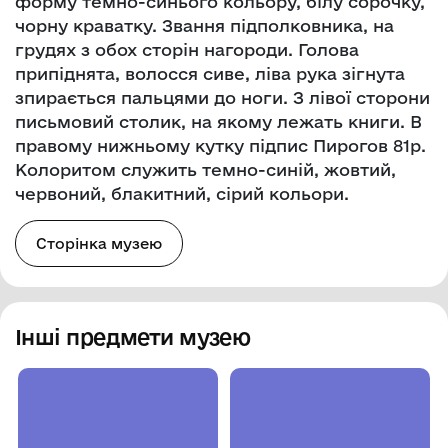
форму темно-синього кольору, білу сорочку,
чорну краватку. Звання підполковника, на
грудях з обох сторін нагороди. Голова
припіднята, волосся сиве, ліва рука зігнута
зпирається пальцями до ноги. З лівої сторони
письмовий столик, на якому лежать книги. В
правому нижньому кутку підпис Пирогов 81р.
Колоритом служить темно-синій, жовтий,
червоний, блакитний, сірий кольори.
Сторінка музею
Інші предмети музею