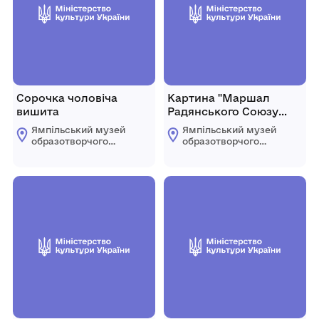
Сорочка чоловіча
Картина "Маршал
вишита
Радянського Союзу
Г.К.Жуков"
Ямпільський музей
Ямпільський музей
образотворчого
образотворчого
мистецтва
мистецтва