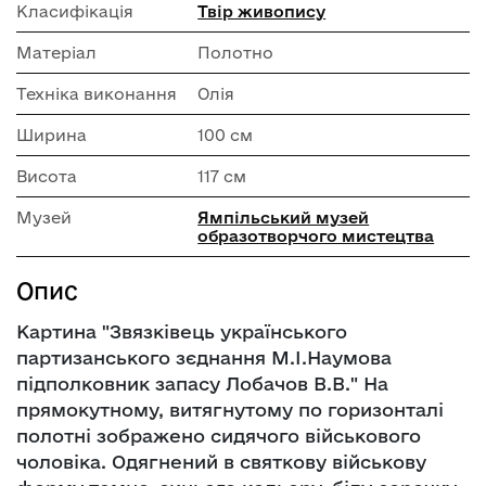
Класифікація
Твір живопису
Матеріал
Полотно
Техніка виконання
Олія
Ширина
100 см
Висота
117 см
Музей
Ямпільський музей
образотворчого мистецтва
Опис
Картина "Звязківець українського
партизанського зєднання М.І.Наумова
підполковник запасу Лобачов В.В." На
прямокутному, витягнутому по горизонталі
полотні зображено сидячого військового
чоловіка. Одягнений в святкову військову