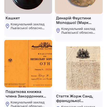
Кашкет
Денарій Фаустини
Молодшої (Марк
Комунальний заклад
Аврелій для Фаустини
Львівської обласної
Комунальний заклад
Молодшої)
ради "Львівський
Львівської обласної
історичний музей"
ради "Львівський
історичний музей"
Податкова книжка
члена Закордонних
Стаття Жорж Санд,
Частин ОУН Проця Е. з
французької
Комунальний заклад
вклеєними марками
письменниці, про
Львівської обласної
Комунальний заклад