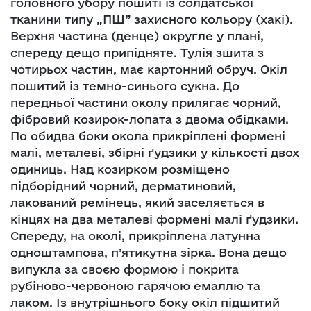
головного убору пошиті із солдатської
тканини типу „ПШ” захисного кольору (хакі).
Верхня частина (денце) округле у плані,
спереду дещо припідняте. Тулія зшита з
чотирьох частин, має картонний обруч. Окіл
пошитий із темно-синього сукна. До
передньої частини околу прилягає чорний,
фібровий козирок-лопата з двома обідками.
По обидва боки окола прикріплені формені
малі, металеві, збірні ґудзики у кількості двох
одиниць. Над козирком розміщено
підборідний чорний, дерматиновий,
лакований ремінець, який заселяється в
кінцях на два металеві формені малі ґудзики.
Спереду, на околі, прикріплена латунна
одноштампова, п’ятикутна зірка. Вона дещо
випукла за своєю формою і покрита
рубіново-червоною гарячою емаллю та
лаком. Із внутрішнього боку окіл підшитий