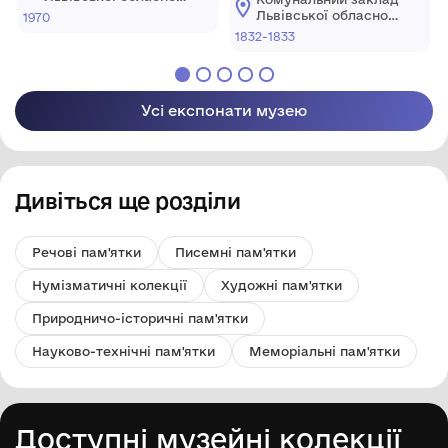
«Визвольний Фонд
доброчинну діяльність
ради "Львівський
Львівської обласної
1970
історичний музей"
ОУН». 1960-ті роки,
Княгині Анни
ради "Львівський
1832-1833
історичний музей"
Бельгія
Чарторийської серед
поляків-емігрантів у
Франції
Усі експонати музею
Дивіться ще розділи
Речові пам'ятки
Писемні пам'ятки
Нумізматичні колекції
Художні пам'ятки
Природничо-історичні пам'ятки
Науково-технічні пам'ятки
Меморіальні пам'ятки
Доступні музейні колекції