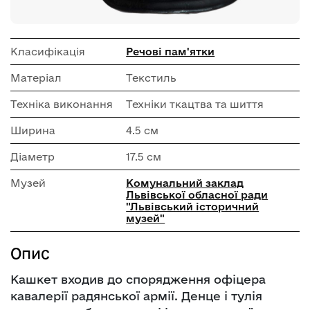
Класифікація
Речові пам'ятки
Матеріал
Текстиль
Техніка виконання
Техніки ткацтва та шиття
Ширина
4.5 см
Діаметр
17.5 см
Музей
Комунальний заклад
Львівської обласної ради
"Львівський історичний
музей"
Опис
Кашкет входив до спорядження офіцера
кавалерії радянської армії. Денце і тулія