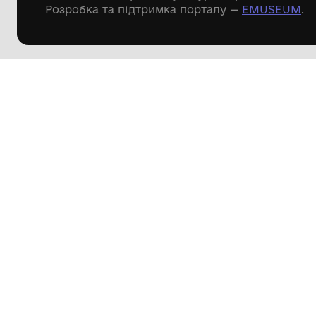
Речові пам'ятки
Писемні пам'ятки
Меморіальні пам'ятки
Доступні
музейні колекції
Пошук по сайту