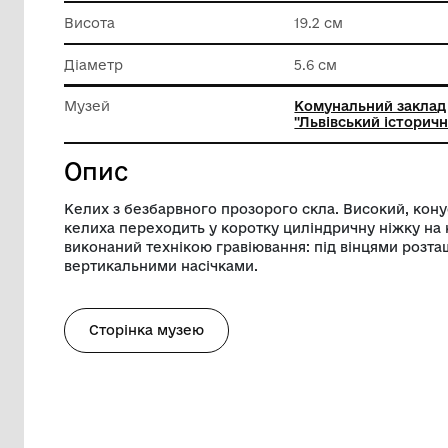
Матеріал
Скло
Техніка виконання
Різьбле
Висота
19.2 см
Діаметр
5.6 см
Музей
Комуналь
"Львівсь
Опис
Келих з безбарвного прозорого скла. 
келиха переходить у коротку циліндричн
виконаний технікою гравіювання: під в
вертикальними насічками.