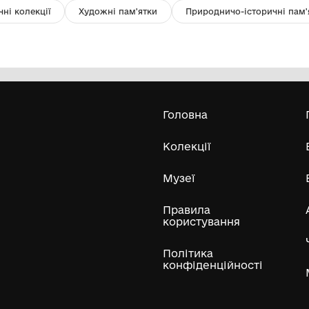
Хустина тернова (фрагмент 1/4
С
частина)
Комунальний заклад Львівської
обласної ради "Львівський
199
історичний музей"
-
Усі експонати м
ли