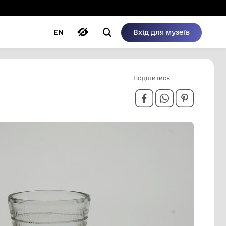
ому режимі
ри
Автори
Блог
EN