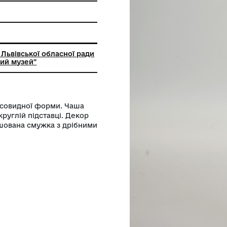
ння
ний заклад Львівської обласної ради
кий історичний музей"
Високий, конусовидної форми. Чаша
у ніжку на круглій підставці. Декор
інцями розташована смужка з дрібними