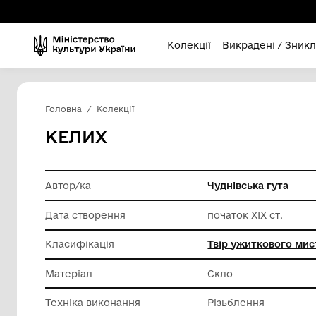
Колекції
Викра
Головна
Колекції
КЕЛИХ
Автор/ка
Чуднівсь
Дата створення
початок 
Класифікація
Твір уж