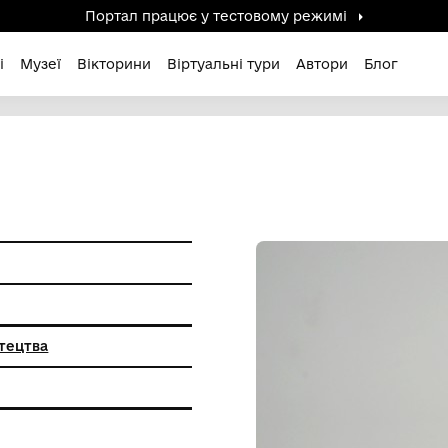
Портал працює у тестов
дені / Зниклі
Музеї
Вікторини
Віртуальні ту
ка гута
ХІХ ст.
иткового мистецтва