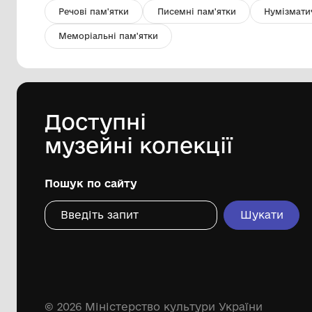
Листівка "Над вертепом звізда
ясна!.."
Комунальний заклад Львівської
обласної ради "Львівський
історичний музей"
-1993
Дивіться ще розді