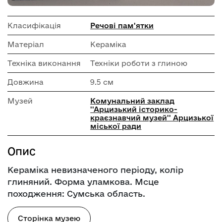
Класифікація
Речові пам'ятки
Матеріал
Кераміка
Техніка виконання
Техніки роботи з глиною
Довжина
9.5 см
Музей
Комунальний заклад
''Арцизький історико-
краєзнавчий музей'' Арцизької
міської ради
Опис
Кераміка невизначеного періоду, колір
глиняний. Форма уламкова. Мсце
походження: Сумська область.
Сторінка музею