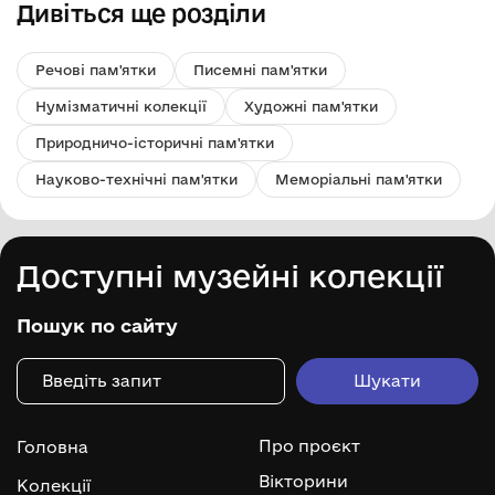
Дивіться ще розділи
Речові пам'ятки
Писемні пам'ятки
Нумізматичні колекції
Художні пам'ятки
Природничо-історичні пам'ятки
Науково-технічні пам'ятки
Меморіальні пам'ятки
Доступні музейні колекції
Пошук по сайту
Про проєкт
Головна
Вікторини
Колекції