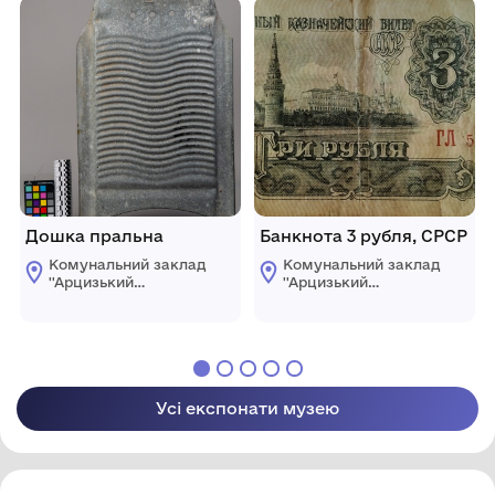
ради
ради
Дошка пральна
Банкнота 3 рубля, СРСР
Комунальний заклад
Комунальний заклад
''Арцизький
''Арцизький
історико-
історико-
краєзнавчий музей''
краєзнавчий музей''
Арцизької міської
Арцизької міської
ради
ради
Усі експонати музею