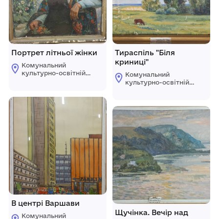
Портрет літньої жінки
Тираспіль "Біля
криниці"
Комунальний
культурно-освітній
Комунальний
заклад "Народний
культурно-освітній
музей історії с.
заклад "Народний
Костянтинівки"
музей історії с.
Мар'їнської міської
Костянтинівки"
військово-цивільної
Мар'їнської міської
адміністрації
військово-цивільної
Покровського
адміністрації
району Донецької
Покровського
області
району Донецької
області
В центрі Варшави
Щучінка. Вечір над
Комунальний