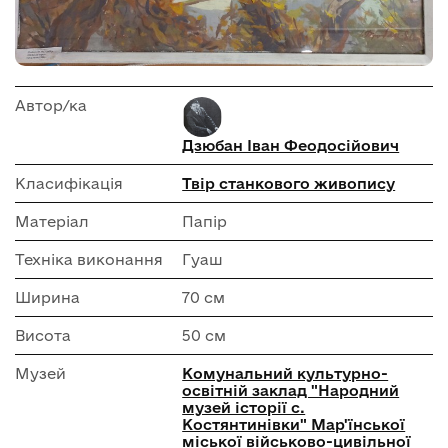
Автор/ка
Дзюбан Іван Феодосійович
Класифікація
Твір станкового живопису
Матеріал
Папір
Техніка виконання
Гуаш
Ширина
70 см
Висота
50 см
Музей
Комунальний культурно-
освітній заклад "Народний
музей історії с.
Костянтинівки" Мар'їнської
міської військово-цивільної