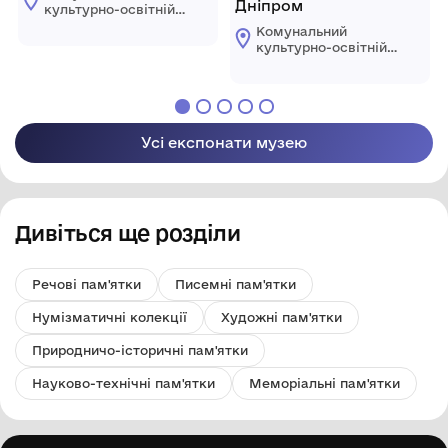
Дніпром
культурно-освітній
заклад "Народний
Комунальний
музей історії с.
культурно-освітній
Костянтинівки"
заклад "Народний
Мар'їнської міської
музей історії с.
військово-цивільної
Костянтинівки"
адміністрації
Мар'їнської міської
Покровського
військово-цивільної
району Донецької
Усі експонати музею
адміністрації
області
Покровського
району Донецької
області
Дивіться ще розділи
Речові пам'ятки
Писемні пам'ятки
Нумізматичні колекції
Художні пам'ятки
Природничо-історичні пам'ятки
Науково-технічні пам'ятки
Меморіальні пам'ятки