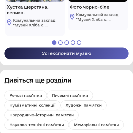
Хустка шерстяна,
Фото чорно-біле
велика.
Комунальний заклад
"Музей Хліба с.
Комунальний заклад
Білопілля"
"Музей Хліба с.
Білопілля"
Усі експонати музею
Дивіться ще розділи
Речові пам'ятки
Писемні пам'ятки
Нумізматичні колекції
Художні пам'ятки
Природничо-історичні пам'ятки
Науково-технічні пам'ятки
Меморіальні пам'ятки