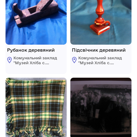
Рубанок деревяний
Підсвічник деревяний
Комунальний заклад
Комунальний заклад
"Музей Хліба с.
"Музей Хліба с.
Білопілля"
Білопілля"