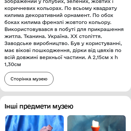
зображений у голубих, зелених, жовтих і
коричневих кольорах. По всьому квадрату
килима декоративний орнамент. По обох
боках килима френзлі жовтого кольору.
Використовувався в побуті для прикрашення
житла. Тканина. Україна. ХХ століття.
Заводське виробництво. Був у користуванні,
має вікові пошкодження, дірки від цвяхів по
всій довжині верхньої частини. А 2,15см х h
1,30см
Сторінка музею
Інші предмети музею