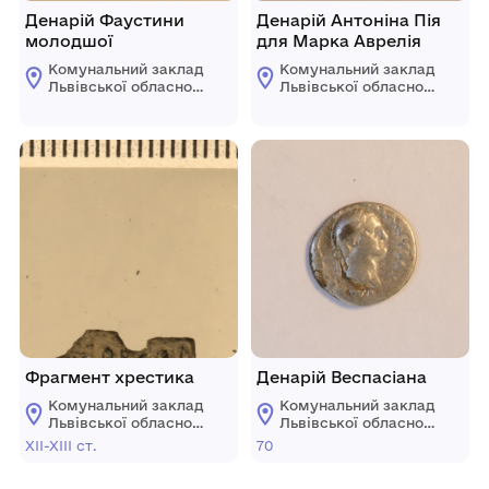
Денарій Фаустини
Денарій Антоніна Пія
молодшої
для Марка Аврелія
Комунальний заклад
Комунальний заклад
Львівської обласної
Львівської обласної
ради "Львівський
ради "Львівський
історичний музей"
історичний музей"
Фрагмент хрестика
Денарій Веспасіана
Комунальний заклад
Комунальний заклад
Львівської обласної
Львівської обласної
ради "Львівський
ради "Львівський
ХІІ-ХІІІ ст.
70
історичний музей"
історичний музей"