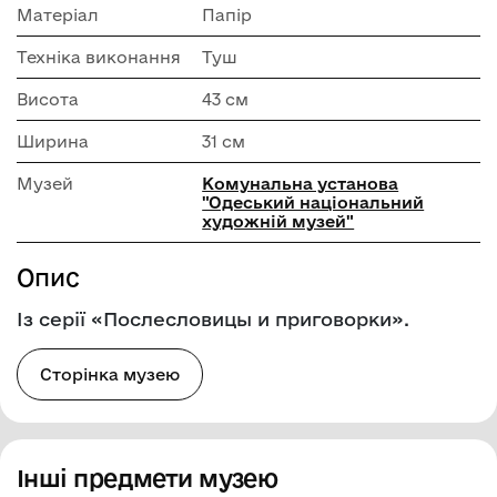
Матеріал
Папір
Техніка виконання
Туш
Висота
43 см
Ширина
31 см
Музей
Комунальна установа
"Одеський національний
художній музей"
Опис
Із серії «Послесловицы и приговорки».
Сторінка музею
Інші предмети музею