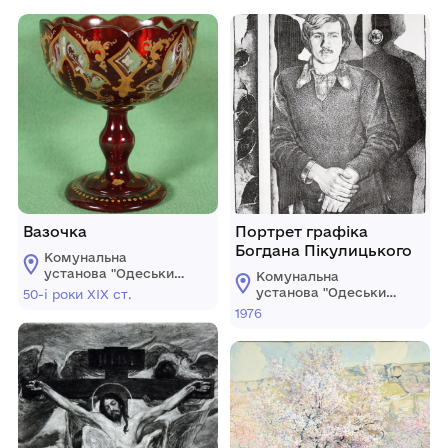
Вазочка
Портрет графіка
Богдана Пікулицького
Комунальна
установа "Одеський
Комунальна
національний
установа "Одеський
50-і роки ХІХ ст.
художній музей"
національний
1976
художній музей"