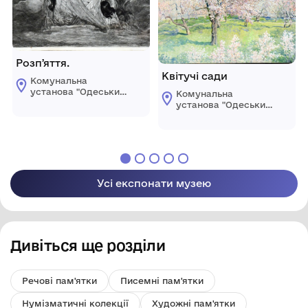
Розпʼяття.
Квітучі сади
Комунальна
установа "Одеський
Комунальна
національний
установа "Одеський
художній музей"
національний
художній музей"
Усі експонати музею
Дивіться ще розділи
Речові пам'ятки
Писемні пам'ятки
Нумізматичні колекції
Художні пам'ятки