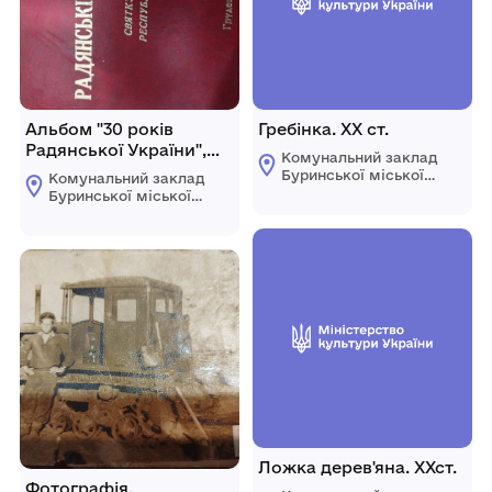
Альбом "30 років
Гребінка. ХХ ст.
Радянської України",
Комунальний заклад
1977рік.
Буринської міської
Комунальний заклад
ради "Буринський
Буринської міської
краєзнавчий музей
ради "Буринський
імені Павла Попова"
краєзнавчий музей
імені Павла Попова"
Ложка дерев'яна. ХХст.
Фотографія.