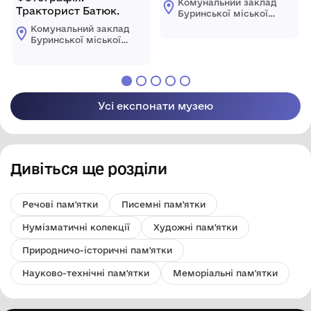
Комунальний заклад
Тракторист Батюк.
Буринської міської
ради "Буринський
Комунальний заклад
краєзнавчий музей
Буринської міської
імені Павла Попова"
ради "Буринський
краєзнавчий музей
імені Павла Попова"
Усі експонати музею
Дивіться ще розділи
Речові пам'ятки
Писемні пам'ятки
Нумізматичні колекції
Художні пам'ятки
Природничо-історичні пам'ятки
Науково-технічні пам'ятки
Меморіальні пам'ятки