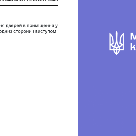
ьний заклад "Ободівський
чий музей" Ободівської сільської ради
я і закривання дверей в приміщення у
 кільцем з однієї сторони і виступом