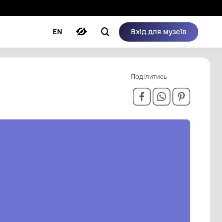
ому режимі
ри
Автори
Блог
EN