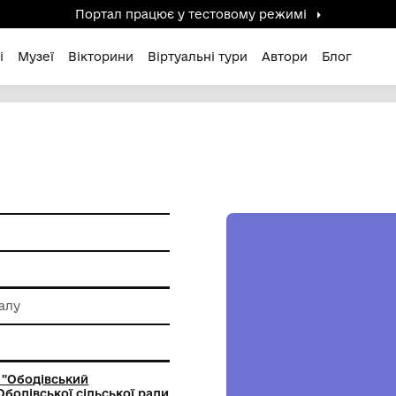
Портал працює у тестов
дені / Зниклі
Музеї
Вікторини
Віртуальні ту
ам'ятки
 обробки металу