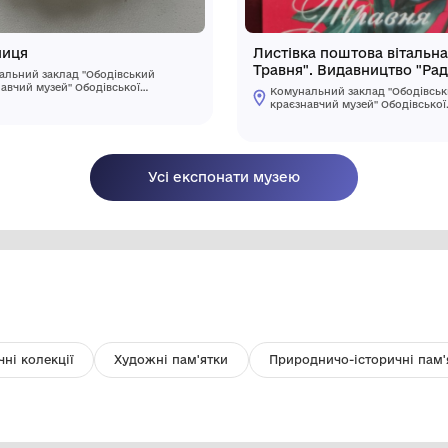
Пудрениця
Ли
Тр
Комунальний заклад "Ободівський
Ук
краєзнавчий музей" Ободівської