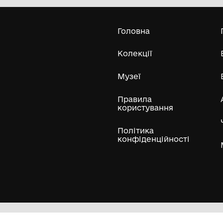
сільської ради
Усі експонати м
ли
Нумізматичні колекції
Художні пам'ятки