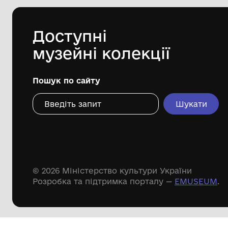
сільської ради
Дивіться ще розді
Речові пам'ятки
Писемні пам'ятки
Меморіальні пам'ятки