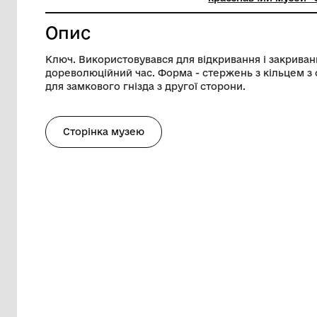
Довжина
27 см
Музей
Комунал
краєзнав
Опис
Ключ. Використовувався для відкриванн
дореволюційний час. Форма - стержень з
для замкового гнізда з другої сторони.
Сторінка музею