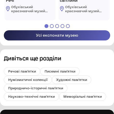
Речі
світлини
Обухівський
Обухівський
краєзнавчий музей
краєзнавчий музей
імені Юрія
імені Юрія
Домотенка
Домотенка
Обухівської міської
Обухівської міської
ради Київської
ради Київської
області
області
Усі експонати музею
Дивіться ще розділи
Речові пам'ятки
Писемні пам'ятки
Нумізматичні колекції
Художні пам'ятки
Природничо-історичні пам'ятки
Науково-технічні пам'ятки
Меморіальні пам'ятки