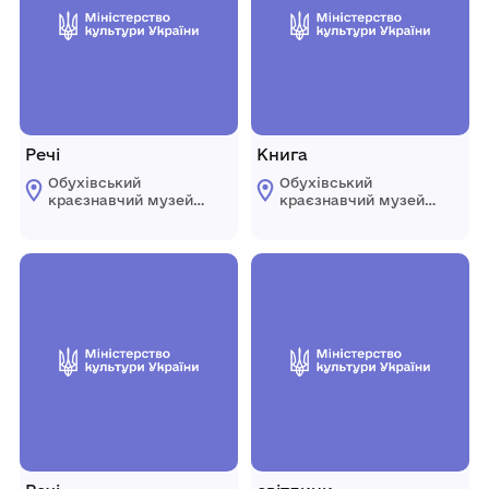
Речі
Книга
Обухівський
Обухівський
краєзнавчий музей
краєзнавчий музей
імені Юрія
імені Юрія
Домотенка
Домотенка
Обухівської міської
Обухівської міської
ради Київської
ради Київської
області
області