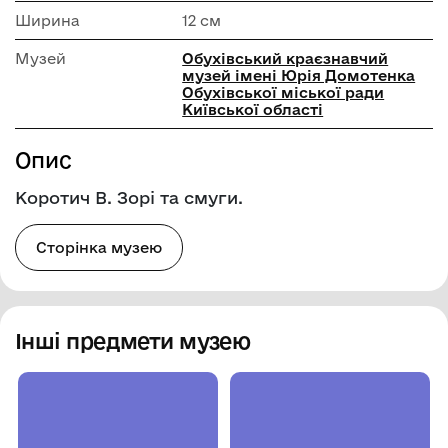
Ширина
12 см
Музей
Обухівський краєзнавчий
музей імені Юрія Домотенка
Обухівської міської ради
Київської області
Опис
Коротич В. Зорі та смуги.
Сторінка музею
Інші предмети музею