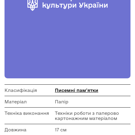
Класифікація
Писемні пам'ятки
Матеріал
Папір
Техніка виконання
Техніки роботи з паперово
картонажним матеріалом
Довжина
17 см