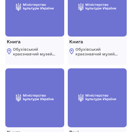
Книга
Книга
Обухівський
Обухівський
краєзнавчий музей
краєзнавчий музей
імені Юрія
імені Юрія
Домотенка
Домотенка
Обухівської міської
Обухівської міської
ради Київської
ради Київської
області
області