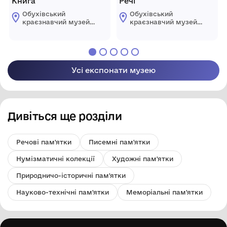
Книга
Речі
Обухівський
Обухівський
краєзнавчий музей
краєзнавчий музей
імені Юрія
імені Юрія
Домотенка
Домотенка
Обухівської міської
Обухівської міської
ради Київської
ради Київської
області
області
Усі експонати музею
Дивіться ще розділи
Речові пам'ятки
Писемні пам'ятки
Нумізматичні колекції
Художні пам'ятки
Природничо-історичні пам'ятки
Науково-технічні пам'ятки
Меморіальні пам'ятки