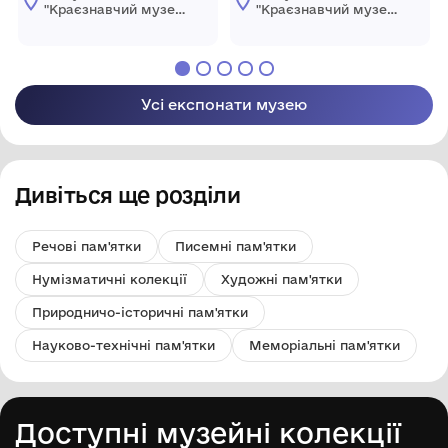
"Краєзнавчий музей
"Краєзнавчий музей
" Піщанської
" Піщанської
селищної ради
селищної ради
Усі експонати музею
Дивіться ще розділи
Речові пам'ятки
Писемні пам'ятки
Нумізматичні колекції
Художні пам'ятки
Природничо-історичні пам'ятки
Науково-технічні пам'ятки
Меморіальні пам'ятки
Доступні музейні колекції