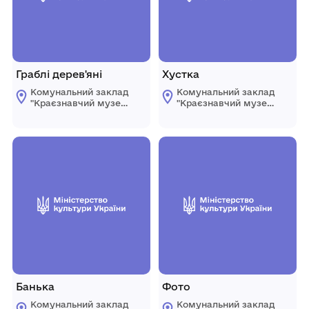
Граблі дерев'яні
Хустка
Комунальний заклад
Комунальний заклад
"Краєзнавчий музей
"Краєзнавчий музей
" Піщанської
" Піщанської
селищної ради
селищної ради
Банька
Фото
Комунальний заклад
Комунальний заклад