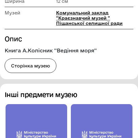
Ширина
12 см
Музей
Комунальний заклад
"Краєзнавчий музей "
Піщанської селищної ради
Опис
Книга А.Колісник ''Ведіння моря''
Сторінка музею
Інші предмети музею