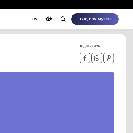
ому режимі
ри
Автори
Блог
EN