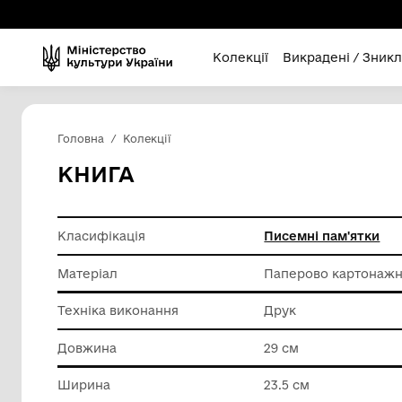
Колекції
Викра
Головна
Колекції
КНИГА
Класифікація
Писемні
Матеріал
Паперов
Техніка виконання
Друк