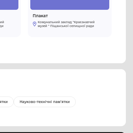
начок
Плакат
Комунальний заклад "Краєзнавчий
Комуналь
музей " Піщанської селищної ради
музей " 