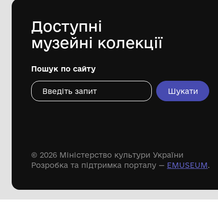
Дивіться ще розді
Речові пам'ятки
Писемні пам'ятки
Меморіальні пам'ятки