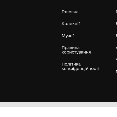
Усі експонати м
ли
Нумізматичні колекції
Художні пам'ятки