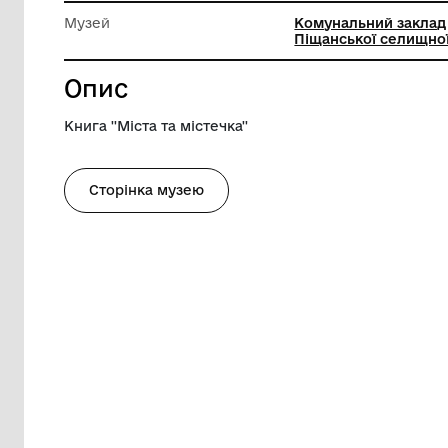
Довжина
29 см
Ширина
23.5 см
Музей
Комунал
Піщансь
Опис
Книга ''Міста та містечка''
Сторінка музею