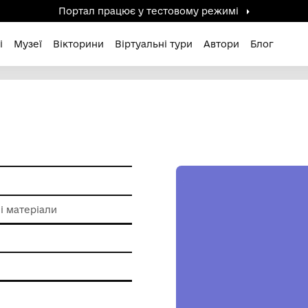
Портал працює у тестов
дені / Зниклі
Музеї
Вікторини
Віртуальні ту
 пам'ятки
о картонажні матеріали