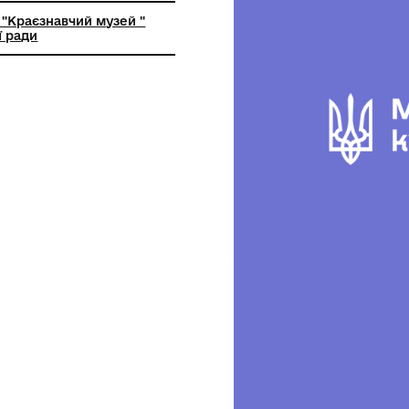
ьний заклад "Краєзнавчий музей "
кої селищної ради