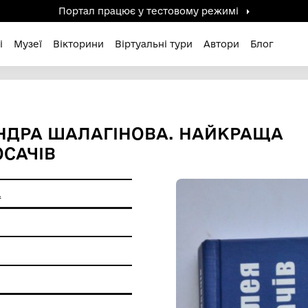
Портал працює у тестов
дені / Зниклі
Музеї
Вікторини
Віртуальні ту
ОЛЕКСАНДРА ШАЛАГІНОВА.
САДУ КОСАЧІВ
а Георгіївна