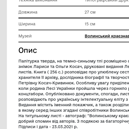
Класифікація
Писемні
Матеріал
Папір
Техніка виконання
Типогра
Довжина
27 см
Ширина
15 см
Музей
Волинсь
Опис
Палітурка тверда, на темно-синьому тл
знімок Лариси та Ольги Косач, друкован
листів. Книга ( 256 с.) розповідає про 