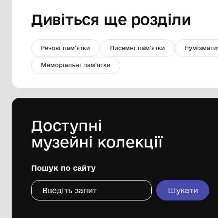
Книга. Ні, я жива! Я буду вічно
жити! Леся Українка
Волинський краєзнавчий музей
1973