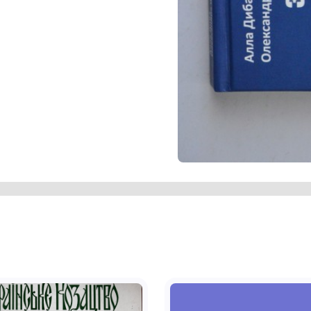
ії та творчості письменниці, Ольгу
агу приділено 1920—1940-им рокам,
ез горнило репресій, тюрми й
огади, листи, фотографії, які
льну еліту з оточення родини Косачів.
кож розділи "Про авторів" і "Подяки",
ники Волинського краєзнавчого музею.
нському краєзнавчому музею на
а багаторічну дружбу й співпрацю".