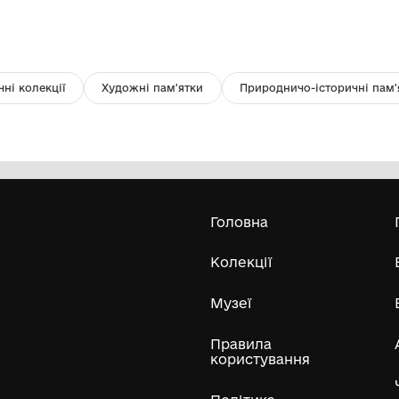
Журнал "Українське Козацтво"
Ба
Волинський краєзнавчий музей
1985
191
Усі експонати м