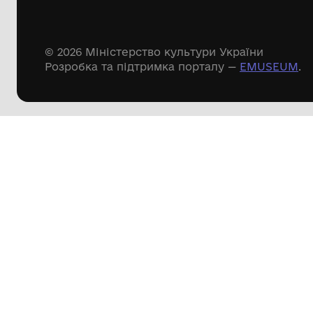
Дивіться ще розді
Речові пам'ятки
Писемні пам'ятки
Меморіальні пам'ятки
Доступні
музейні колекції
Пошук по сайту