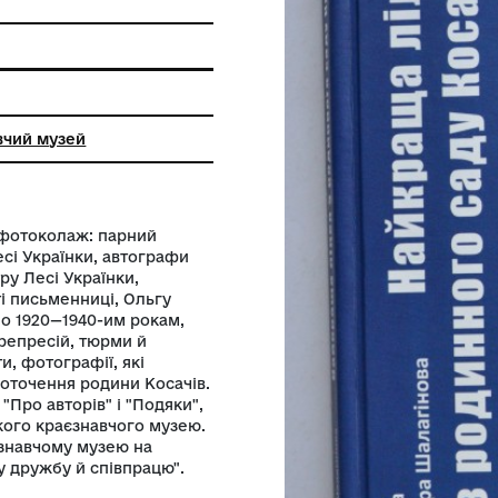
 пам'ятки
фський друк
кий краєзнавчий музей
і розміщено фотоколаж: парний
і видання Лесі Українки, автографи
улюблену сестру Лесі Українки,