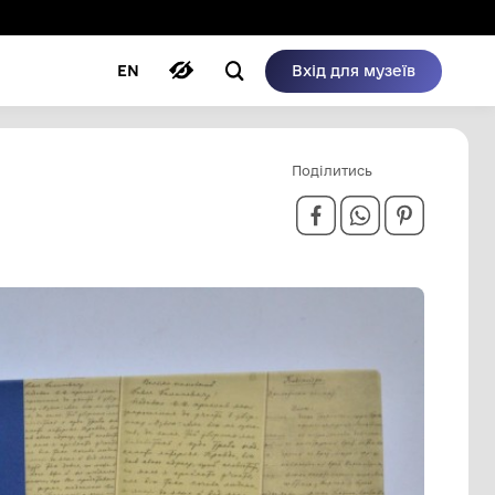
ому режимі
ри
Автори
Блог
EN
 НАЙКРАЩА