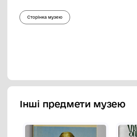
хранителя її архіву, дослідника біограф
Петрівну Косач-Кривинюк. Особливу ув
коли родина Лесі Українки пройшла чер
концтабори. Опубліковано документи, сп
розповідають про українську інтелектуа
Видання містить іменний покажчик, а та
в якому серед інших згадані співробіт
На титульному листі - автограф: "Воли
добрий спомин від авторів. З подякою з
Підписи і дата - 23.03.2021 р.
Сторінка музею