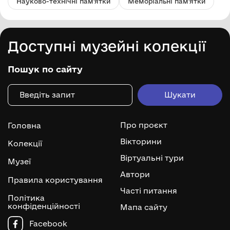
Науково-технічні пам'ятки
Меморіальні пам'ятки
Доступні музейні колекції
Пошук по сайту
Про проєкт
Головна
Вікторини
Колекції
Віртуальні тури
Музеї
Автори
Правила користування
Часті питання
Політика
конфіденційності
Мапа сайту
Facebook