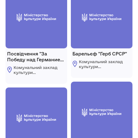
Посвідчення "За
Барельєф "Герб СРСР"
Победу над Германией"
Комунальний заклад
(Штаній Н.Г)
культури
Комунальний заклад
"Комплексний музей
культури
історії"
"Комплексний музей
Царичанської
історії"
селищної ради
Царичанської
селищної ради