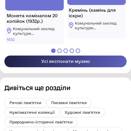
Кремінь (камінь для
Монета номіналом 20
іскри)
копійок (1932р.)
Комунальний заклад
культури
Комунальний заклад
"Комплексний музей
культури
історії"
"Комплексний музей
1932
Царичанської
історії"
селищної ради
Царичанської
селищної ради
Усі експонати музею
Дивіться ще розділи
Речові пам'ятки
Писемні пам'ятки
Нумізматичні колекції
Художні пам'ятки
Природничо-історичні пам'ятки