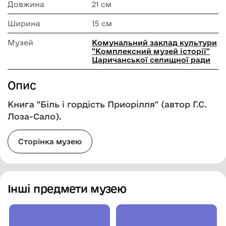
Довжина
21 см
Ширина
15 см
Музей
Комунальний заклад культури
"Комплексний музей історії"
Царичанської селищної ради
Опис
Книга "Біль і гордість Приорілля" (автор Г.С.
Лоза-Сало).
Сторінка музею
Інші предмети музею