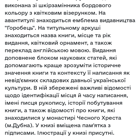
виконана зі шкірзамінника бордового
кольору з квітковим візерунком. На
авантитулі знаходиться емблема видавництва
"Горобець". На титульному аркуші
знаходиться назва книги, місце та рік
видання, квітковий орнамент, а також
переклад англійською мовою. Видання
доповнене блоком наукових статей, які
допомагають краще зрозуміти історичне
значення книги та контексту її написання як
невід'ємних складових давньої української
культури. В ній збережені важливі відомості
щодо ідентифікації місця й часу написання,
імені писця рукопису, історії побутування
книги, а також відомості про книги, які
знаходилися у монастирі Чесного Хреста
(м.Дубна). У книзі вміщена пам'ятка з
підписами. Ілюстрації у книзі присутні.