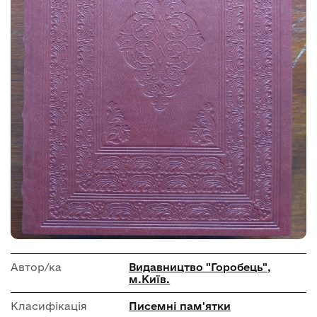
Автор/ка
Видавництво "Горобець",
м.Київ.
Класифікація
Писемні пам'ятки