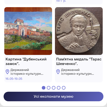
1977 р.
Картина "Дубенський
Пам'ятна медаль "Тарас
замок".
Шевченко".
Державний
Державний
історико-культурний
історико-культурний
заповідник м. Дубно
заповідник м. Дубно
16.05-19.05
Усі експонати музею