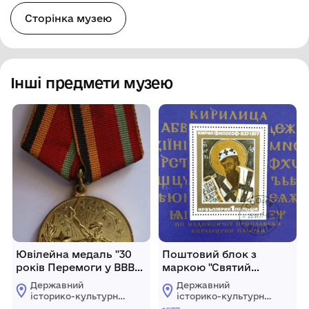
Сторінка музею
Інші предмети музею
Ювілейна медаль "30
Поштовий блок з
років Перемоги у ВВВ
маркою "Святий
1941-1945 рр."
Кирило-філософ".
Державний
Державний
історико-культурний
історико-культурний
заповідник м. Дубно
заповідник м. Дубно