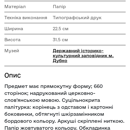
Матеріал
Папір
Техніка виконання
Типографський друк
Ширина
22.5 см
Висота
31.5 см
Музей
Державний історико-
культурний заповідник м.
Дубно
Опис
Предмет має прямокутну форму; 660
сторінок; надрукований церковно-
слов'янською мовою. Суцільнокрита
палітурка: корінець з одставом і картонні
боковинки, обтягнуті шкірзамінником
бордового кольору. Аркуші скріплені ниткою.
Папір жовтуватого кольору. Обкладинка