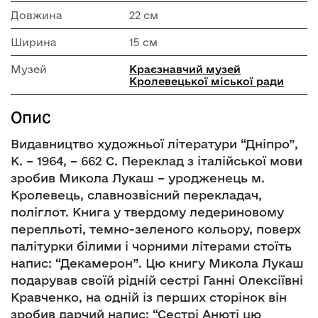
Довжина
22 см
Ширина
15 см
Музей
Краєзнавчий музей
Кролевецької міської ради
Опис
Видавництво художньої літератури “Дніпро”,
К. – 1964, – 662 С. Переклад з італійської мови
зробив Микола Лукаш – уродженець м.
Кролевець, славнозвісний перекладач,
поліглот. Книга у твердому ледериновому
перепльоті, темно-зеленого кольору, поверх
палітурки білими і чорними літерами стоїть
напис: “Декамерон”. Цю книгу Микола Лукаш
подарував своїй рідній сестрі Ганні Олексіївні
Кравченко, на одній із перших сторінок він
зробив дарчий напис: “Сестрі Анюті цю