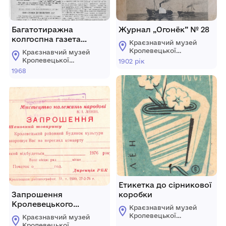
Багатотиражна
Журнал „Огонёк” № 28
колгоспна газета
Краєзнавчий музей
“Колгоспні вісті” № 18 \
Кролевецької
Краєзнавчий музей
153 \ від 22 жовтня 1968
міської ради
Кролевецької
1902 рік
року.
міської ради
1968
Етикетка до сірникової
Запрошення
коробки
Кролевецького
Краєзнавчий музей
районного Будинку
Кролевецької
Краєзнавчий музей
культури на перегляд
міської ради
Кролевецької